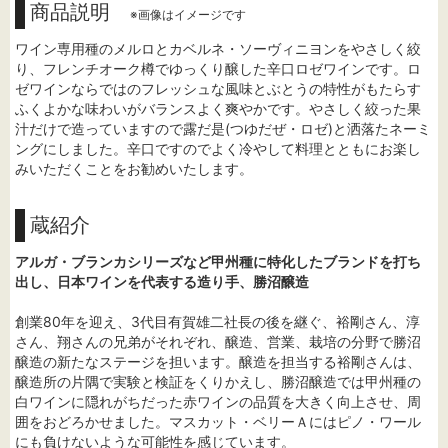
商品説明
※画像はイメージです
ワイン専用種のメルロとカベルネ・ソーヴィニヨンをやさしく絞
り、フレンチオーク樽でゆっくり醸した辛口ロゼワインです。ロ
ゼワインならではのフレッシュな風味とぶとうの特性がもたらす
ふくよかな味わいがバランスよく爽やかです。やさしく絞った果
汁だけで造っていますので露だ是(つゆだぜ・ロゼ)と洒落たネーミ
ングにしました。辛口ですのでよく冷やして料理とともにお楽し
みいただくことをお勧めいたします。
蔵紹介
アルガ・ブランカシリーズなど甲州種に特化したブランドを打ち
出し、日本ワインを代表する造り手、勝沼醸造
創業80年を迎え、3代目有賀雄二社長の後を継ぐ、裕剛さん、淳
さん、翔さんの兄弟がそれぞれ、醸造、営業、栽培の分野で勝沼
醸造の新たなステージを担います。醸造を担当する裕剛さんは、
醸造所の片隅で実験と検証をくりかえし、勝沼醸造では甲州種の
白ワインに隠れがちだった赤ワインの品質を大きく向上させ、周
囲をおどろかせました。マスカット・ベリーＡにはピノ・ワール
にも負けないような可能性を感じています。