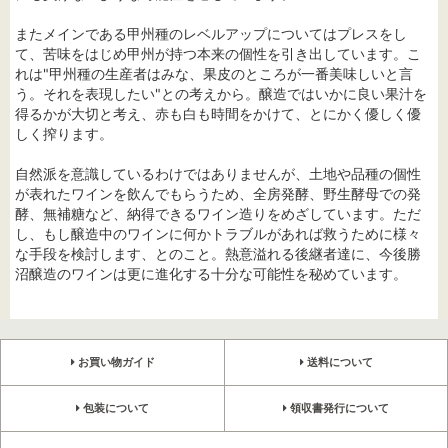
またメインである甲州種のレベルアップについてはプレスをし
て、苦味をはじめ甲州が持つ本来の個性を引き出しています。こ
れは"甲州種の生産者はみな、果皮のところが一番美味しいと言
う。それを表現したい"との考えから。醸造ではいかに良い果汁を
得るかが大切と考え、赤も白も時間をかけて、とにかく優しく優
しく搾ります。
自然派を意識しているわけではありませんが、土地や品種の個性
が表れたワインを飲んでもらうため、全房発酵、野生酵母での発
酵、無補糖など、納得できるワイン造りをめざしています。ただ
し、もし醸造中のワインに何かトラブルがあれば救うために様々
な手段を検討します、とのこと。熱意溢れる後継者達に、今後勝
沼醸造のワインは更に進化する十分な可能性を秘めています。
お買い物ガイド
送料について
包装について
領収書発行について