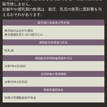
販売致しません。
妊娠中や授乳期の飲酒は、胎児、乳児の発育に悪影響を与
えるおそれがあります。
販売場の名称及び所在地
株式会社はせがわ酒店
東京都港区芝3-20-5芝IYビル
酒類販売管理者の氏名
松丸 結
酒類販売管理研修受講年月日
令和7年4月26日
次回研修の受講期限
令和10年4月25日
研修実施団体名
全国小売酒販組合中央会