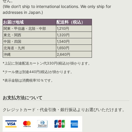
せん。
(We don't ship to international locations. We only ship for
addresses in Japan.)
お届け地域
配送料（税込）
関東・甲信越・北陸・中部
1,210円
東北・関西
1,320円
中国・四国
1,540円
北海道・九州
1,650円
沖縄
2,640円
*上記に別途配送カートン代330円(税込)が掛かります。
*クール便は別途440円(税込)が掛かります。
*表示金額は消費税率10％です。
お支払方法について
クレジットカード・代金引換・銀行振込よりお選びいただけます。