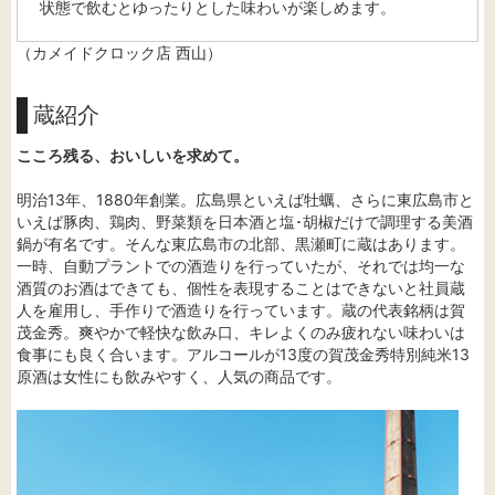
状態で飲むとゆったりとした味わいが楽しめます。
（カメイドクロック店 西山）
蔵紹介
こころ残る、おいしいを求めて。
明治13年、1880年創業。広島県といえば牡蠣、さらに東広島市と
いえば豚肉、鶏肉、野菜類を日本酒と塩･胡椒だけで調理する美酒
鍋が有名です。そんな東広島市の北部、黒瀬町に蔵はあります。
一時、自動プラントでの酒造りを行っていたが、それでは均一な
酒質のお酒はできても、個性を表現することはできないと社員蔵
人を雇用し、手作りで酒造りを行っています。蔵の代表銘柄は賀
茂金秀。爽やかで軽快な飲み口、キレよくのみ疲れない味わいは
食事にも良く合います。アルコールが13度の賀茂金秀特別純米13
原酒は女性にも飲みやすく、人気の商品です。