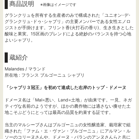
商品説明
※画像はイメージです
グランクリュを所有する生産者のみで構成された「ユニオン･デ･
グランクリュ･ドゥ･シャブリ」の主要メンバーである女性エノロ
ジストが手掛けます。フリント香(火打石の香り)、生き生きとした
酸味と果実。15区画のブレンドによる絶妙のバランスを持つ心地
よいシャブリ。
蔵紹介
Malandes / マランド
所在地 : フランス ブルゴーニュ シャブリ
「シャブリ３冠王」を初めて達成した右岸のトップ・ドメーヌ
ドメーヌ名は「Mal=悪い、Land=土地」が由来です。一見、ネガ
ティヴな名前のようですが、ほかの農作物には適さない痩せた土
地こそぶどうにとっては最高の品質を約束する証です。
当主のマルシーブさんはブルゴーニュの女性醸造家、栽培家で組
織された「ファム・エ・ヴァン・ブルゴーニュ」にアルマン・ル
ソーのコリーヌさんや、ドメーヌ・パランのアンヌさんらと共に