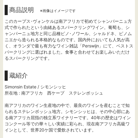
商品説明
※画像はイメージです
このカープス･ヴォンケルは南アフリカで初めてシャンパーニュ方
式で作られたという由緒あるスパークリングワイン。葡萄も、シ
ャンパーニュ地方と同じ品種ピノ･ノワール、シャルドネ、ピノム
ニエから造られる本格的なものです。国内外においても人気が高
く、オランダで最も有力なワイン雑誌「Perswijn」にて、ベストス
パークリングに選ばれました。食事と合わせてお楽しみいただけ
るスパークリングです。
蔵紹介
Simonsin Estate / シモンシッヒ
所在地 : 南アフリカ 西ケープ ステレンボッシュ
南アフリカのワイン生産地の中で、最良のワインを産むことで知
られるステレンボッシュ地方。シモンシッヒは、その中心部にあ
る南アフリカ屈指の独立系ワイナリーです。40年の歴史はワイン
コンクール等での華々しい実績に彩られ、現在南アフリカ高級ワ
インとして、世界20ケ国で愛飲されています。