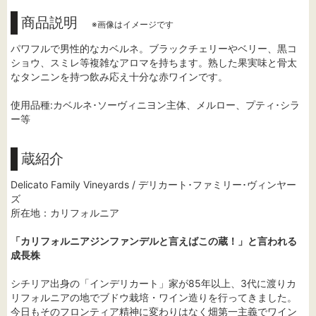
商品説明
※画像はイメージです
パワフルで男性的なカベルネ。ブラックチェリーやベリー、黒コ
ショウ、スミレ等複雑なアロマを持ちます。熟した果実味と骨太
なタンニンを持つ飲み応え十分な赤ワインです。
使用品種:カベルネ･ソーヴィニヨン主体、メルロー、プティ･シラ
ー等
蔵紹介
Delicato Family Vineyards / デリカート･ファミリー･ヴィンヤー
ズ
所在地：カリフォルニア
「カリフォルニアジンファンデルと言えばこの蔵！」と言われる
成長株
シチリア出身の「インデリカート」家が85年以上、3代に渡りカ
リフォルニアの地でブドウ栽培・ワイン造りを行ってきました。
今日もそのフロンティア精神に変わりはなく畑第一主義でワイン