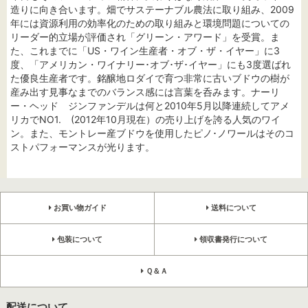
造りに向き合います。畑でサステーナブル農法に取り組み、2009
年には資源利用の効率化のための取り組みと環境問題についての
リーダー的立場が評価され「グリーン・アワード」を受賞。ま
た、これまでに「US・ワイン生産者・オブ・ザ・イヤー」に3
度、「アメリカン・ワイナリー･オブ･ザ･イヤー」にも3度選ばれ
た優良生産者です。銘醸地ロダイで育つ非常に古いブドウの樹が
産み出す見事なまでのバランス感には言葉を呑みます。ナーリ
ー・ヘッド ジンファンデルは何と2010年5月以降連続してアメ
リカでNO1. (2012年10月現在）の売り上げを誇る人気のワイ
ン。また、モントレー産ブドウを使用したピノ･ノワールはそのコ
ストパフォーマンスが光ります。
お買い物ガイド
送料について
包装について
領収書発行について
Ｑ＆Ａ
配送について