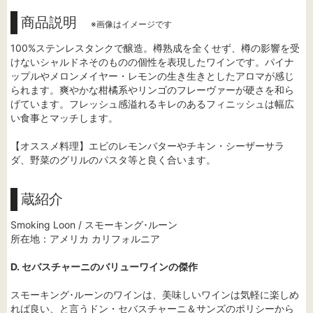
商品説明
※画像はイメージです
100%ステンレスタンクで醸造。樽熟成を全くせず、樽の影響を受
けないシャルドネそのものの個性を表現したワインです。パイナ
ップルやメロンメイヤー・レモンの生き生きとしたアロマが感じ
られます。爽やかな柑橘系やリンゴのフレーヴァーが硬さを和ら
げています。フレッシュ感溢れるキレのあるフィニッシュは幅広
い食事とマッチします。
【オススメ料理】エビのレモンバターやチキン・シーザーサラ
ダ、野菜のグリルのパスタ等と良く合います。
蔵紹介
Smoking Loon / スモーキング･ルーン
所在地：アメリカ カリフォルニア
D. セバスチャーニのバリューワインの傑作
スモーキング･ルーンのワインは、美味しいワインは気軽に楽しめ
れば良い、と言うドン・セバスチャーニ＆サンズのポリシーから