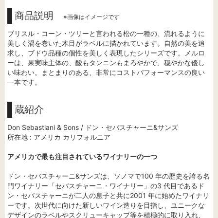
商品説明
※画像はイメージです
ブリスル・コーン・ツリーと言われる松の一種の、流れるように
美しく渦を巻いた木目がラベルに描かれています。自然の美を追
求し、ブドウ品種の個性を美しく表現したシリーズです。メルロ
ーは、果実味主体の、酸もタンニンもまろやかで、穏やかな優し
い味わい。まとまりのある、非常にコストパフォーマンスの良い
一本です。
蔵紹介
Don Sebastiani & Sons / ドン・セバスチャーニ&サンズ
所在地 : アメリカ カリフォルニア
アメリカで最も注目されているワイナリーの一つ
ドン・セバスチャーニ&サンズは、ソノマで100 年の歴史を誇る名
門ワイナリー「セバスチャーニ・ワイナリー」の3 代目であるド
ン・セバスチャーニが二人の息子と共に2001 年に始めたワイナリ
ーです。次世代に向けた新しいワイン造りを目指し、ユニークな
デザインのラベルやスクリューキャップ等を積極的に取り入れ、