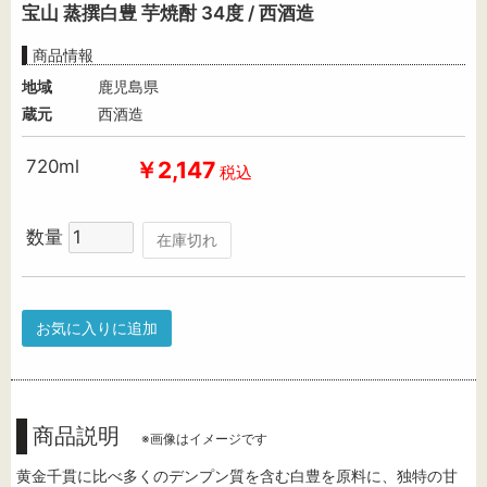
宝山 蒸撰白豊 芋焼酎 34度 / 西酒造
商品情報
地域
鹿児島県
蔵元
西酒造
720ml
￥2,147
税込
数量
在庫切れ
お気に入りに追加
商品説明
※画像はイメージです
黄金千貫に比べ多くのデンプン質を含む白豊を原料に、独特の甘