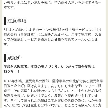
い香りと他には無い深みを表現。芋の個性の違いを堪能できる一
本です。
注意事項
*おまとめ買いによるカートン代無料&送料半額サービスはご注文
時の金額（自動計算）には反映されません。ご注文完了後、スタ
ッフが確認しサービスを適用した価格を改めてメールいたしま
す。
蔵紹介
芋焼酎の改革者。本気のモノづくり。いつだって気合度数は
120％！！
1845年創業。鹿児島県の西部、薩摩半島の中北部である鹿児島県
日置市吹上町に蔵はあります。あまりにも有名な宝山シリーズ醸
造元。その素晴らしい味わいはもちろんのこと、土から始める焼
酎造りを掲げ、醸造だけでなく、農業から焼酎造りをしていま
す。そうして造られた焼酎は全てお客様の笑顔の為に。心から喜
んで頂けなければ宝山とは呼べないと、どこまでも飲んで頂く方