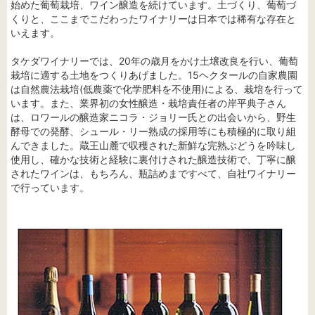
始めた葡萄栽培、ワイン醸造を続けています。土づくり、葡萄づ
くりと、ここまでこだわったワイナリーは日本では稀有な存在と
いえます。
タケダワイナリーでは、20年の歳月をかけ土壌改良を行い、葡萄
栽培に適する土地をつくりあげました。15ヘクタールの自家農園
は自然農法栽培(低農薬で化学肥料を不使用)による、栽培を行って
います。また、業界初の女性醸造・栽培責任者の岸平典子さん
は、ロワールの醸造家ニコラ・ジョリー氏との出会いから、野生
酵母での発酵、シュール・リー熟成の採用等にも積極的に取り組
んできました。蔵王山麓で収穫された新鮮な完熟ぶどうを吟味し
使用し、確かな技術と経験に裏付けされた醸造技術で、丁寧に醸
されたワインは、もちろん、瓶詰めまですべて、自社ワイナリー
で行っています。