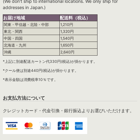
(We don't ship to international locations. We only ship for
addresses in Japan.)
お届け地域
配送料（税込）
関東・甲信越・北陸・中部
1,210円
東北・関西
1,320円
中国・四国
1,540円
北海道・九州
1,650円
沖縄
2,640円
*上記に別途配送カートン代330円(税込)が掛かります。
*クール便は別途440円(税込)が掛かります。
*表示金額は消費税率10％です。
お支払方法について
クレジットカード・代金引換・銀行振込よりお選びいただけます。