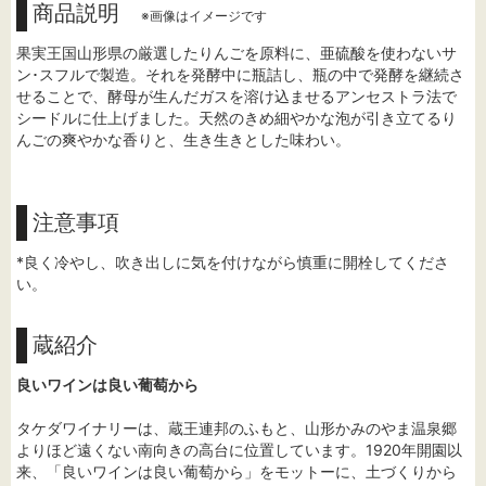
商品説明
※画像はイメージです
果実王国山形県の厳選したりんごを原料に、亜硫酸を使わないサ
ン･スフルで製造。それを発酵中に瓶詰し、瓶の中で発酵を継続さ
せることで、酵母が生んだガスを溶け込ませるアンセストラ法で
シードルに仕上げました。天然のきめ細やかな泡が引き立てるり
んごの爽やかな香りと、生き生きとした味わい。
注意事項
*良く冷やし、吹き出しに気を付けながら慎重に開栓してくださ
い。
蔵紹介
良いワインは良い葡萄から
タケダワイナリーは、蔵王連邦のふもと、山形かみのやま温泉郷
よりほど遠くない南向きの高台に位置しています。1920年開園以
来、「良いワインは良い葡萄から」をモットーに、土づくりから