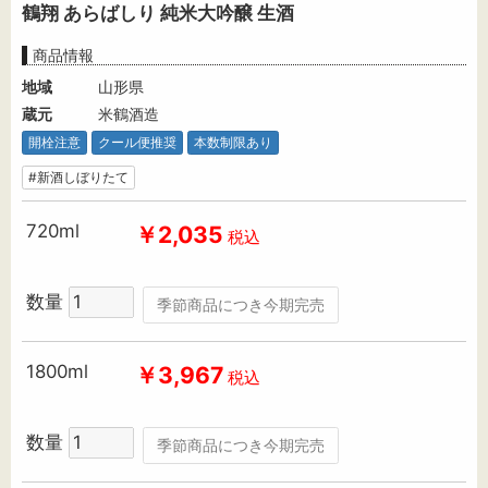
鶴翔 あらばしり 純米大吟醸 生酒
商品情報
地域
山形県
蔵元
米鶴酒造
開栓注意
クール便推奨
本数制限あり
#新酒しぼりたて
720ml
￥2,035
税込
数量
季節商品につき今期完売
1800ml
￥3,967
税込
数量
季節商品につき今期完売