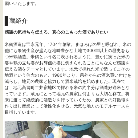
願いいたします。
蔵紹介
感謝の気持ちを伝える、真心のこもった酒でありたい
米鶴酒造は宝永元年、1704年創業。まほろばの里と呼ばれ、米の
他にも果物生産が盛んな地味豊かな土地で300年以上の歴史をも
つ米鶴酒造。米鶴という名に表されるように、豊かに実った米の
姿や鶴の立ち姿がお辞儀の姿に例えられることにちなんだ感謝を
伝える酒をテーマとしています。地元で採れた米で造ってこその
地酒という信念のもと、1980年より、県外からの酒米買い付けを
減らし、地元の農家と協力して酒米栽培を始めました。現在で
は、地元高畠町二井宿地区で採れる米の約半分は酒造好適米とな
っています。蔵元にとって地元の農家は何よりも大切な存在。将
来に渡って継続的に酒造りを行っていくため、農家との好循環を
作り出し産業として活性化させる、元気な地方のモデルケースを
目指しています。