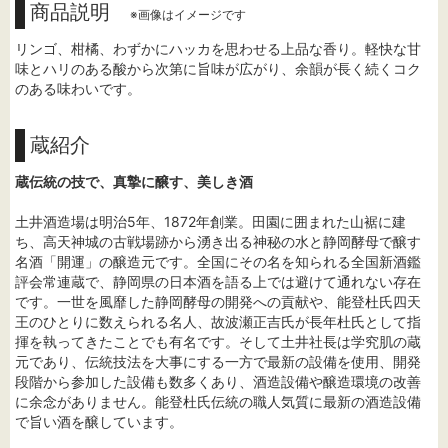
商品説明
※画像はイメージです
リンゴ、柑橘、わずかにハッカを思わせる上品な香り。軽快な甘
味とハリのある酸から次第に旨味が広がり、余韻が長く続くコク
のある味わいです。
蔵紹介
蔵伝統の技で、真摯に醸す、美しき酒
土井酒造場は明治5年、1872年創業。田園に囲まれた山裾に建
ち、高天神城の古戦場跡から湧き出る神秘の水と静岡酵母で醸す
名酒「開運」の醸造元です。全国にその名を知られる全国新酒鑑
評会常連蔵で、静岡県の日本酒を語る上では避けて通れない存在
です。一世を風靡した静岡酵母の開発への貢献や、能登杜氏四天
王のひとりに数えられる名人、故波瀬正吉氏が長年杜氏として指
揮を執ってきたことでも有名です。そして土井社長は学究肌の蔵
元であり、伝統技法を大事にする一方で最新の設備を使用、開発
段階から参加した設備も数多くあり、酒造設備や醸造環境の改善
に余念がありません。能登杜氏伝統の職人気質に最新の酒造設備
で旨い酒を醸しています。