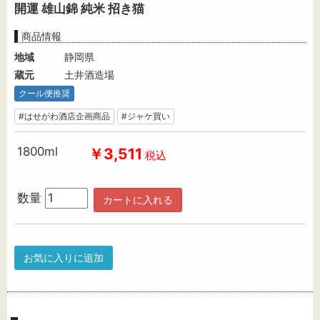
開運 雄山錦 純米 招き猫
商品情報
地域
静岡県
蔵元
土井酒造場
クール便推奨
#はせがわ酒店企画商品
#ジャケ買い
1800ml
￥3,511
税込
数量
カートに入れる
お気に入りに追加