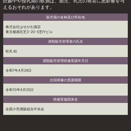
妊娠中や授乳期の飲酒は、胎児、乳児の発育に悪影響を与
えるおそれがあります。
販売場の名称及び所在地
株式会社はせがわ酒店
東京都港区芝3-20-5芝IYビル
酒類販売管理者の氏名
松丸 結
酒類販売管理研修受講年月日
令和7年4月26日
次回研修の受講期限
令和10年4月25日
研修実施団体名
全国小売酒販組合中央会