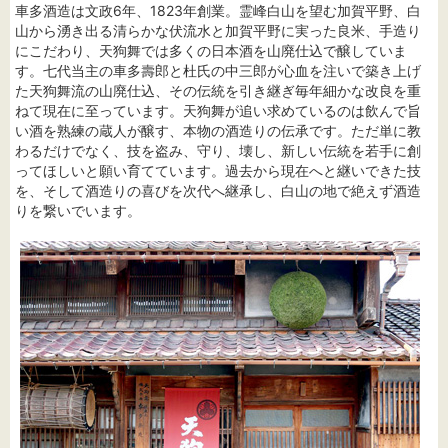
車多酒造は文政6年、1823年創業。霊峰白山を望む加賀平野、白
山から湧き出る清らかな伏流水と加賀平野に実った良米、手造り
にこだわり、天狗舞では多くの日本酒を山廃仕込で醸していま
す。七代当主の車多壽郎と杜氏の中三郎が心血を注いで築き上げ
た天狗舞流の山廃仕込、その伝統を引き継ぎ毎年細かな改良を重
ねて現在に至っています。天狗舞が追い求めているのは飲んで旨
い酒を熟練の蔵人が醸す、本物の酒造りの伝承です。ただ単に教
わるだけでなく、技を盗み、守り、壊し、新しい伝統を若手に創
ってほしいと願い育てています。過去から現在へと継いできた技
を、そして酒造りの喜びを次代へ継承し、白山の地で絶えず酒造
りを繋いでいます。