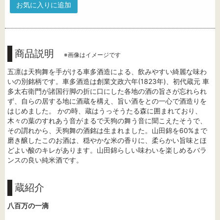
お気に入りに追加
商品説明
※画像はイメージです
五凛は天狗舞を手がける車多酒造による、飲みやすい綺麗な味わ
いの別銘柄です。車多酒造は創業文政六年(1823年)、初代蔵元 車
多太右衛門が諸国行脚の折に口にした各地の酒の旨さが忘れられ
ず、自らの居する地に酒蔵を構え、旨い酒をとの一心で酒造りを
はじめました。 かの時、蔵はうっそうたる森に囲まれており、
木々の葉のすれあう音がまるで天狗の舞う音に聞こえたそうで、
その謂れから、天狗舞の酒銘は生まれました。山田錦を60%まで
磨き醸したこのお酒は、穏やかな米の香りに、柔らかい旨味とほ
どよい酸のキレがあります。山田錦らしい味わいを楽しめるバラ
ンスの良い純米酒です。
蔵紹介
八百万の一滴