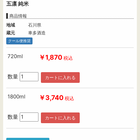
五凛 純米
商品情報
地域
石川県
蔵元
車多酒造
クール便推奨
720ml
￥1,870
税込
数量
カートに入れる
1800ml
￥3,740
税込
数量
カートに入れる