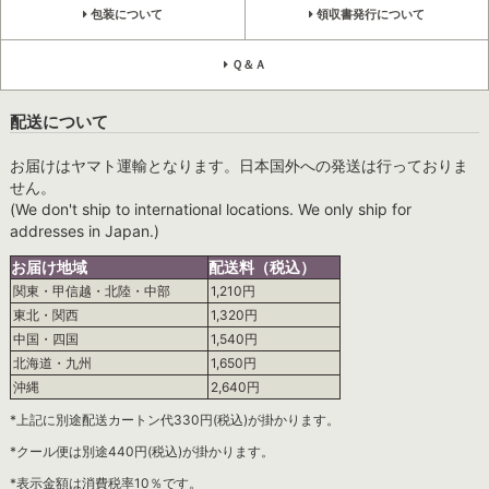
包装について
領収書発行について
Ｑ＆Ａ
配送について
お届けはヤマト運輸となります。日本国外への発送は行っておりま
せん。
(We don't ship to international locations. We only ship for
addresses in Japan.)
お届け地域
配送料（税込）
関東・甲信越・北陸・中部
1,210円
東北・関西
1,320円
中国・四国
1,540円
北海道・九州
1,650円
沖縄
2,640円
*上記に別途配送カートン代330円(税込)が掛かります。
*クール便は別途440円(税込)が掛かります。
*表示金額は消費税率10％です。