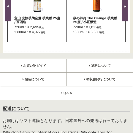
宝山 完熟芋麹全量 芋焼酎 25度
蔵の師魂 The Orange 芋焼酎
/ 西酒造
25度 / 小正醸造
720ml：¥ 2,695
720ml：¥ 1,815
税込
税込
1800ml：¥ 4,972
1800ml：¥ 3,300
税込
税込
お買い物ガイド
送料について
包装について
領収書発行について
Ｑ＆Ａ
配送について
お届けはヤマト運輸となります。日本国外への発送は行っておりま
せん。
(We don't ship to international locations. We only ship for