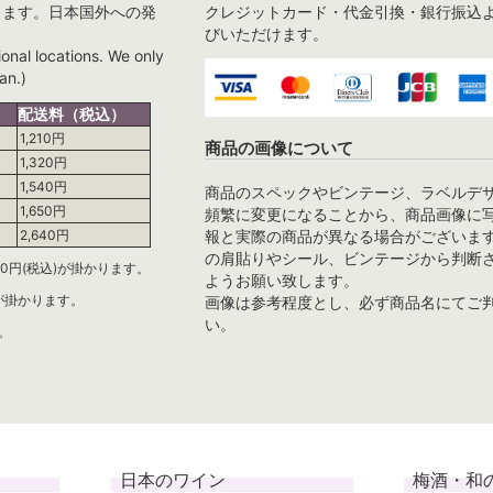
ります。日本国外への発
クレジットカード・代金引換・銀行振込
びいただけます。
ional locations. We only
an.)
配送料（税込）
1,210円
商品の画像について
1,320円
1,540円
商品のスペックやビンテージ、ラベルデ
1,650円
頻繁に変更になることから、商品画像に
報と実際の商品が異なる場合がございま
2,640円
の肩貼りやシール、ビンテージから判断
0円(税込)が掛かります。
ようお願い致します。
)が掛かります。
画像は参考程度とし、必ず商品名にてご
い。
。
日本のワイン
梅酒・和