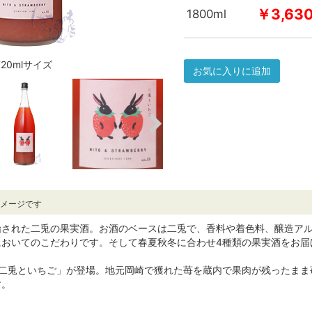
￥3,63
1800ml
720mlサイズ
お気に入りに追加
イメージです
始された二兎の果実酒。お酒のベースは二兎で、香料や着色料、醸造アル
においてのこだわりです。そして春夏秋冬に合わせ4種類の果実酒をお届
「二兎といちご」が登場。地元岡崎で獲れた苺を蔵内で果肉が残ったまま
す。