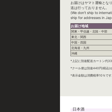
お届けはヤマト運輸とな
送は行っておりません。
(We don't ship to internat
ship for addresses in Jap
お届け地域
関東・甲信越・北陸・中部
東北・関西
中国・四国
北海道・九州
沖縄
*上記に別途配送カートン代33
*クール便は別途440円(税込
*表示金額は消費税率10％です
日本酒