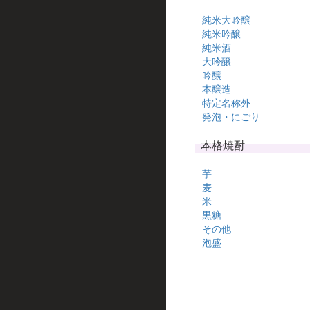
純米大吟醸
純米吟醸
純米酒
大吟醸
吟醸
本醸造
特定名称外
発泡・にごり
本格焼酎
芋
麦
米
黒糖
その他
泡盛