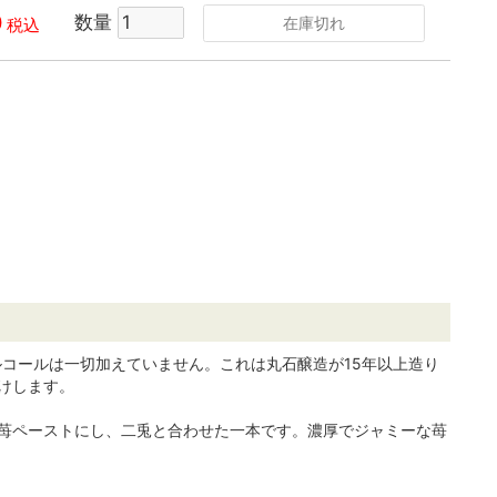
0
数量
在庫切れ
税込
コールは一切加えていません。これは丸石醸造が15年以上造り
けします。
苺ペーストにし、二兎と合わせた一本です。濃厚でジャミーな苺