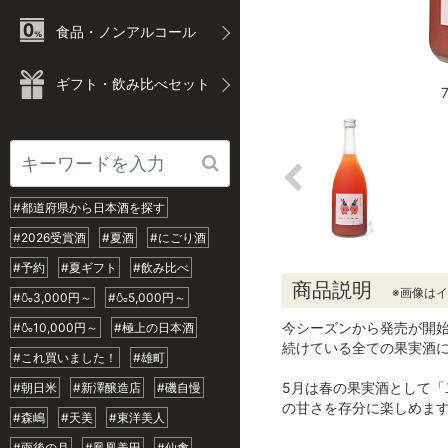
食品・ノンアルコール
ギフト・飲み比べセット
#都道府県から日本酒を探す
#2026受賞酒
#夏酒
#にごり酒
#予約
#夏ギフト
#飲み比べ
商品説明
※画像は
#🍶3,000円～
#🍶5,000円～
今シーズンから発売が開
#🍶10,000円～
#極上の日本酒
続けている全ての果実酒
#これ買いました！
#雄町
5月は春の果実酒として
#朝日米
#新澤醸造店
#磯自慢
の甘さを存分に楽しめま
#森嶋
#天美
#東洋美人
#雨後の月
#鳳凰美田
#仙禽