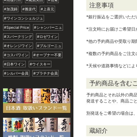
注意事項
#加茂錦
#雅楽代
#上喜元
*銀行振込をご選択いただ
#ワインコンシェルジュ
#Special Price
#シャンパーニュ
*注文時にお届けご希望
#スパークリング
#ロゼワイン
*他の予約商品や受取り
#オレンジワイン
#ブルゴーニュ
*複数の予約商品をご注文
#コスパワイン
#オープナー不要
#日本ワイン
#ウイスキー
*天候や道路事情などによ
#シルバー会員
#プラチナ会員
予約商品を含む
予約商品とそれ以外の商
発送することや、商品ご
別発送をご希望の場合は
蔵紹介