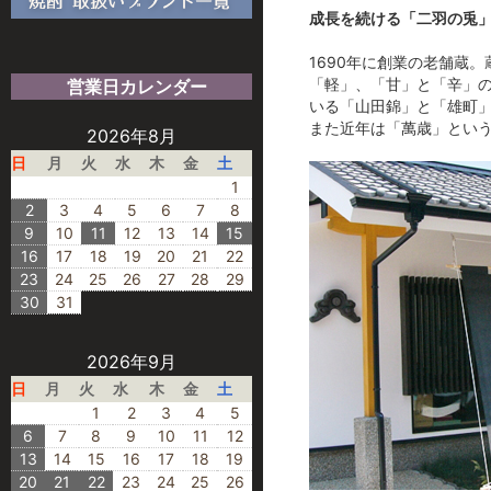
成長を続ける「二羽の兎
1690年に創業の老舗蔵
「軽」、「甘」と「辛」
営業日カレンダー
いる「山田錦」と「雄町
また近年は「萬歳」とい
2026年8月
日
月
火
水
木
金
土
1
2
3
4
5
6
7
8
9
10
11
12
13
14
15
16
17
18
19
20
21
22
23
24
25
26
27
28
29
30
31
2026年9月
日
月
火
水
木
金
土
1
2
3
4
5
6
7
8
9
10
11
12
13
14
15
16
17
18
19
20
21
22
23
24
25
26