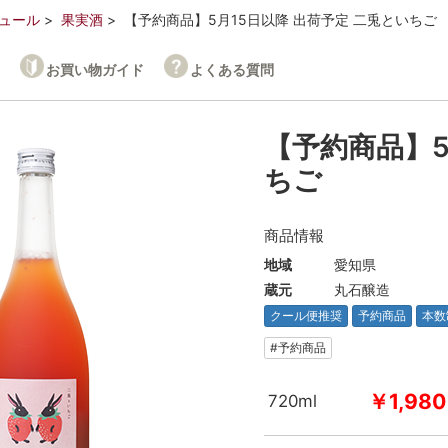
ュール
果実酒
【予約商品】5月15日以降 出荷予定 二兎といちご
お買い物ガイド
よくある質問
【予約商品】5
ちご
商品情報
地域
愛知県
蔵元
丸石醸造
クール便推奨
予約商品
本数
#予約商品
￥1,980
720ml