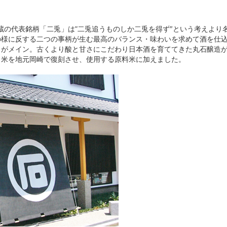
」
。蔵の代表銘柄「二兎」は”二兎追うものしか二兎を得ず″という考えよ
の様に反する二つの事柄が生む最高のバランス・味わいを求めて酒を仕
」がメイン。古くより酸と甘さにこだわり日本酒を育ててきた丸石醸造が
う米を地元岡崎で復刻させ、使用する原料米に加えました。