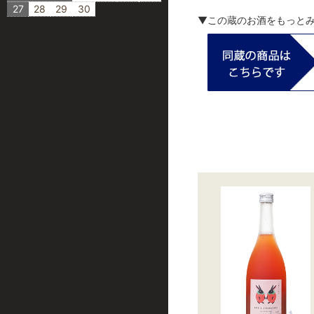
27
28
29
30
▼この蔵のお酒をもっと