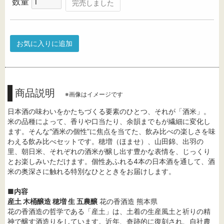
数量
完売しました
お気に入りに追加
商品説明
※画像はイメージです
日本酒の味わいをかたちづくる要素のひとつ、それが「酒米」。
米の品種によって、香りや口当たり、余韻までもが繊細に変化し
ます。そんな“酒米の個性”に焦点を当てた、飲み比べの楽しさを味
わえる飲み比べセットです。穂増（ほませ）、山田錦、出羽の
里、朝日米、それぞれの酒米が醸し出す豊かな表情を、じっくり
とお楽しみいただけます。個性あふれる4本の日本酒を通して、酒
米の奥深さに触れる特別なひとときをお届けします。
■内容
産土 木桶醸造 穂増 生 五農醸
花の香酒造 熊本県
花の香酒造の哲学である「産土」は、土着の生産風土と祈りの精
神で醸す酒造りをしています。近年、奇跡的に復刻され、自社農