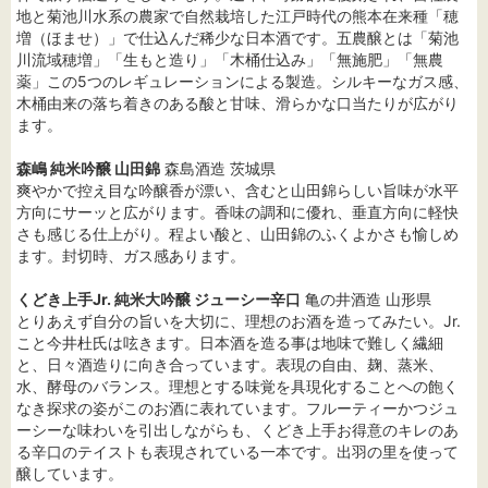
地と菊池川水系の農家で自然栽培した江戸時代の熊本在来種「穂
増（ほませ）」で仕込んだ稀少な日本酒です。五農醸とは「菊池
川流域穂増」「生もと造り」「木桶仕込み」「無施肥」「無農
薬」この5つのレギュレーションによる製造。シルキーなガス感、
木桶由来の落ち着きのある酸と甘味、滑らかな口当たりが広がり
ます。
森嶋 純米吟醸 山田錦
森島酒造 茨城県
爽やかで控え目な吟醸香が漂い、含むと山田錦らしい旨味が水平
方向にサーッと広がります。香味の調和に優れ、垂直方向に軽快
さも感じる仕上がり。程よい酸と、山田錦のふくよかさも愉しめ
ます。封切時、ガス感あります。
くどき上手Jr. 純米大吟醸 ジューシー辛口
亀の井酒造 山形県
とりあえず自分の旨いを大切に、理想のお酒を造ってみたい。Jr.
こと今井杜氏は呟きます。日本酒を造る事は地味で難しく繊細
と、日々酒造りに向き合っています。表現の自由、麹、蒸米、
水、酵母のバランス。理想とする味覚を具現化することへの飽く
なき探求の姿がこのお酒に表れています。フルーティーかつジュ
ーシーな味わいを引出しながらも、くどき上手お得意のキレのあ
る辛口のテイストも表現されている一本です。出羽の里を使って
醸しています。