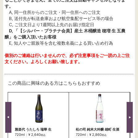
す。
A, 同一住所からのご注文・同一住所へのご注文
B, 送付先が転送倉庫および航空集配サービス等の場合
C, ご注文日より1週間以上先のお届け指定日
D, 「【シルバー・プラチナ会員】産土 木桶醸造 穂増 生 五農
醸」をご購入頂いたお客様
E, 知人やご親族等を含む複数名義による買い占め行為
個別のご連絡は行いませんので、必ず注意事項をご一読の上ご注
文ください。よろしくお願い致します。
この商品に興味のある方はこちらもおすすめ
雅楽代 うたしろ 瑞華 生
松の司 純米大吟醸 雄町 生酒
720ml：¥ 2,640
720ml：¥ 2,860
税込
税込