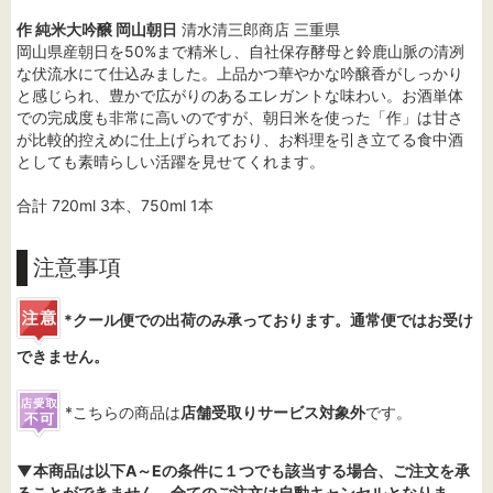
作 純米大吟醸 岡山朝日
清水清三郎商店 三重県
岡山県産朝日を50%まで精米し、自社保存酵母と鈴鹿山脈の清冽
な伏流水にて仕込みました。上品かつ華やかな吟醸香がしっかり
と感じられ、豊かで広がりのあるエレガントな味わい。お酒単体
での完成度も非常に高いのですが、朝日米を使った「作」は甘さ
が比較的控えめに仕上げられており、お料理を引き立てる食中酒
としても素晴らしい活躍を見せてくれます。
合計 720ml 3本、750ml 1本
注意事項
*クール便での出荷のみ承っております。通常便ではお受け
できません。
*こちらの商品は
店舗受取りサービス対象外
です。
▼本商品は以下A～Eの条件に１つでも該当する場合、ご注文を承
ることができません。全てのご注文は自動キャンセルとなりま