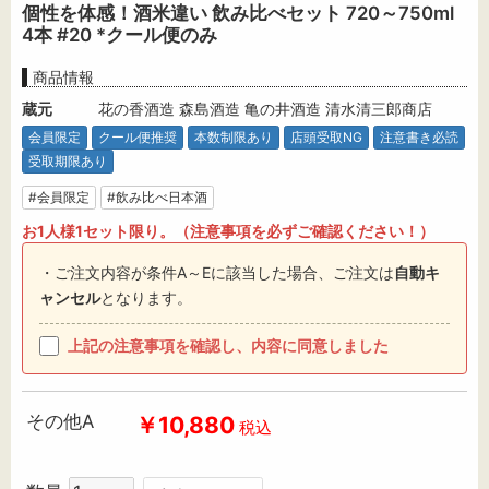
個性を体感！酒米違い 飲み比べセット 720～750ml
4本 #20 *クール便のみ
商品情報
蔵元
花の香酒造 森島酒造 亀の井酒造 清水清三郎商店
会員限定
クール便推奨
本数制限あり
店頭受取NG
注意書き必読
受取期限あり
#会員限定
#飲み比べ日本酒
お1人様1セット限り。（注意事項を必ずご確認ください！）
・ご注文内容が条件A～Eに該当した場合、ご注文は
自動キ
ャンセル
となります。
上記の注意事項を確認し、内容に同意しました
その他A
￥10,880
税込