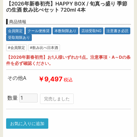
【2026年新春初売】HAPPY BOX / 旬真っ盛り 季節
の生酒 飲み比べセット 720ml 4本
商品情報
会員限定
クール便推奨
本数制限あり
店頭受取NG
注意書き必読
受取期限あり
#会員限定
#飲み比べ日本酒
【2026年新春初売】お1人様いずれか1点。注意事項・A～Dの条
件を必ず確認ください。
その他A
￥9,497
税込
数量
完売しました
お気に入りに追加