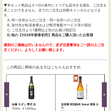
▼本セット商品はＡ〜Dの条件に１つでも該当する場合、ご注文を
承ことができません。全てのご注文は自動キャンセルとなりま
す。
A, 同一住所からのご注文・同一住所へのご注文
B, 送付先が転送倉庫および航空集配サービス等の場合
C, ご注文日より1週間以上先のお届け指定日
D, 他の【2026年新春初売】商品をご購入頂いたお客様
個別のご連絡は行いませんので、必ず注意事項をご一読の上ご注
文ください。よろしくお願い致します。
この商品に興味のある方はこちらもおすすめ
仙禽 モダン 零式 生
光栄菊 特別純米 Sukai 清海 火
入
720ml：¥ 1,900
税込