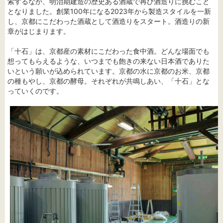
索するなか、明治期建造の歴史ある酒蔵で再び酒造りに挑むこと
となりました。創業100年になる2023年から製造スタイルを一新
し、京都にこだわった酒蔵として酒造りをスタート。酒造りの新
章がはじまります。
「十石」は、京都産の素材にこだわった食中酒。どんな場面でも
想ってもらえるような、いつまでも飽きの来ない日本酒でありた
いという願いが込められています。京都の水に京都のお米、京都
の種もやし、京都の酵母。それぞれが共鳴しあい、「十石」とな
っていくのです。