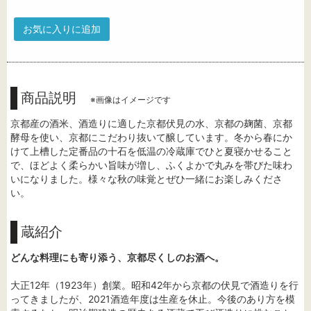
お気に入りに追加
商品説明
※画像はイメージです
京都産の酒米、酒造りに適した京都伏見の水、京都の麹菌、京都
酵母を使い、京都にこだわり抜いて醸しています。冬から春にか
けて上槽した定番品の十石を低温の冷蔵庫でひと夏寝かせること
で、ほどよく柔らかい旨味が増し、ふくよかで丸みを帯びた味わ
いになりました。様々な秋の味覚とぜひ一緒にお楽しみくださ
い。
蔵紹介
どんな料理にも寄り添う、京都尽くしのお酒へ。
大正12年（1923年）創業。昭和42年から京都の伏見で酒造りを行
ってきましたが、2021酒造年度は生産を休止。今後のあり方を模