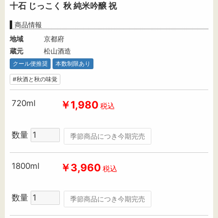
十石 じっこく 秋 純米吟醸 祝
商品情報
地域
京都府
蔵元
松山酒造
クール便推奨
本数制限あり
#秋酒と秋の味覚
720ml
￥1,980
税込
数量
季節商品につき今期完売
1800ml
￥3,960
税込
数量
季節商品につき今期完売