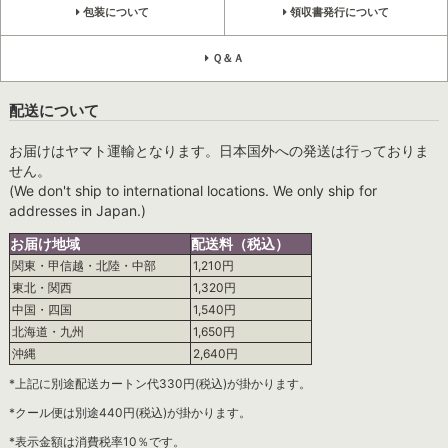
包装について
領収書発行について
Ｑ＆Ａ
配送について
お届けはヤマト運輸となります。日本国外への発送は行っておりま
せん。
(We don't ship to international locations. We only ship for
addresses in Japan.)
お届け地域
配送料（税込）
関東・甲信越・北陸・中部
1,210円
東北・関西
1,320円
中国・四国
1,540円
北海道・九州
1,650円
沖縄
2,640円
*上記に別途配送カートン代330円(税込)が掛かります。
*クール便は別途440円(税込)が掛かります。
*表示金額は消費税率10％です。