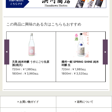
この商品に興味のある方はこちらもおすすめ
天美 純米吟醸 うすにごり生原
播州一献 SPRING SHINE 純米
酒(桃天)
吟醸 生
720ml：¥ 1,980
720ml：¥ 1,980
税込
税込
1800ml：¥ 3,960
1800ml：¥ 3,520
税込
税込
お買い物ガイド
送料について