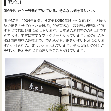
蔵紹介
気が付いたら一升瓶が空いている。そんなお酒を造りたい。
明治37年、1904年創業。推定樹齢250歳以上の臥竜梅や、太陽の
熱で蒸発させて作った天日塩などが有名な、高知県の東部に位置
する安芸郡田野町に蔵はあります。日本酒の原材料の7割は水でで
きており、非常に重要なファクターとなっています。蔵の仕込み
水は国内屈指の超軟水で、できあがると飲みやすいお酒になりま
すが、仕込むのが難しいと言われています。そんな扱いの難しさ
を補い、長所を伸ばす酒造りをこころがけています。