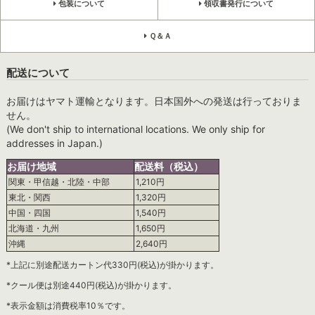
包装について
領収書発行について
Ｑ＆Ａ
配送について
お届けはヤマト運輸となります。日本国外への発送は行っておりま
せん。
(We don't ship to international locations. We only ship for
addresses in Japan.)
お届け地域
配送料（税込）
関東・甲信越・北陸・中部
1,210円
東北・関西
1,320円
中国・四国
1,540円
北海道・九州
1,650円
沖縄
2,640円
*上記に別途配送カートン代330円(税込)が掛かります。
*クール便は別途440円(税込)が掛かります。
*表示金額は消費税率10％です。