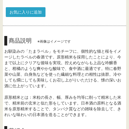
お気に入りに追加
商品説明
※画像はイメージです
お馴染みの「たまラベル」をモチーフに、個性的な猫と桜をイメ
ージしたラベルの春酒です。原形精米を採用したことにより、今
まで以上にクリアな後味を実現。控えめながらも上品な吟醸香
と、柑橘のような爽やかな酸味で、食中酒に最適です。特に春野
菜や山菜、白身魚などを使った繊細な料理との相性は抜群。冷や
しても燗にしても美味しくお召し上がりいただける、懐の深いお
酒に仕上がっています。
原形精米とは：米粒の長さ、幅、厚みを均等に削って精米した米
で、精米前の玄米と似た形をしています。日本酒の原料となる酒
米を原形精米することで、タンパク質などの雑味を除去して、き
れいな味わいの日本酒を造ることができます。