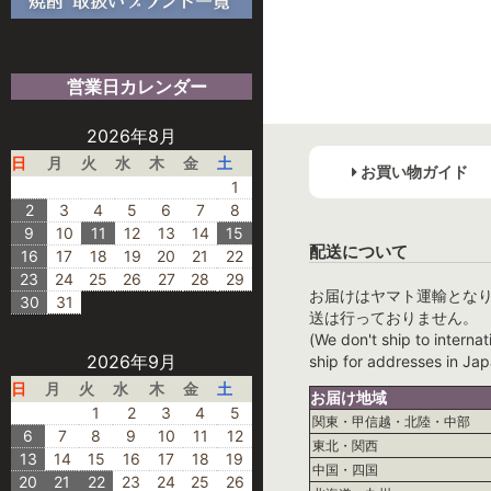
営業日カレンダー
2026年8月
日
月
火
水
木
金
土
お買い物ガイド
1
2
3
4
5
6
7
8
9
10
11
12
13
14
15
配送について
16
17
18
19
20
21
22
23
24
25
26
27
28
29
お届けはヤマト運輸とな
30
31
送は行っておりません。
(We don't ship to internat
2026年9月
ship for addresses in Jap
日
月
火
水
木
金
土
お届け地域
1
2
3
4
5
関東・甲信越・北陸・中部
6
7
8
9
10
11
12
東北・関西
13
14
15
16
17
18
19
中国・四国
20
21
22
23
24
25
26