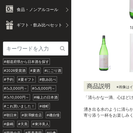
食品・ノンアルコール
ギフト・飲み比べセット
1
#都道府県から日本酒を探す
#2026受賞酒
#夏酒
#にごり酒
#予約
#夏ギフト
#飲み比べ
商品説明
※画像は
#🍶3,000円～
#🍶5,000円～
「清らかな一滴、心ほど
#🍶10,000円～
#極上の日本酒
#これ買いました！
#雄町
湧き出る水のように清ら
寄り添う一杯をお楽しみ
#朝日米
#新澤醸造店
#磯自慢
#森嶋
#天美
#東洋美人
#雨後の月
#鳳凰美田
#仙禽