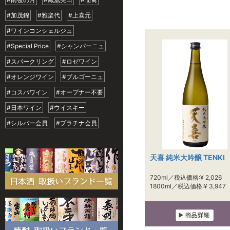
#加茂錦
#雅楽代
#上喜元
#ワインコンシェルジュ
#Special Price
#シャンパーニュ
#スパークリング
#ロゼワイン
#オレンジワイン
#ブルゴーニュ
#コスパワイン
#オープナー不要
#日本ワイン
#ウイスキー
#シルバー会員
#プラチナ会員
天喜 純米大吟醸 TENKI
720ml／税込価格:¥ 2,026
1800ml／税込価格:¥ 3,947