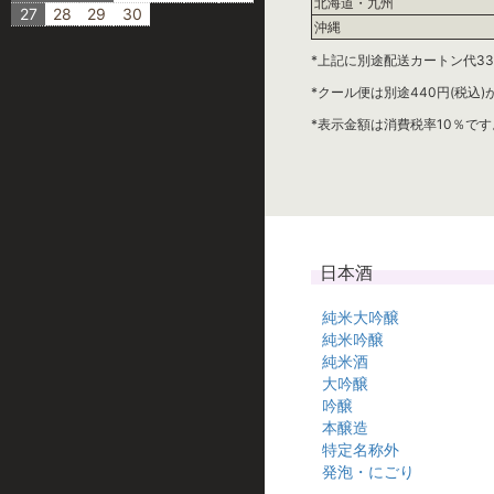
北海道・九州
27
28
29
30
沖縄
*上記に別途配送カートン代33
*クール便は別途440円(税込
*表示金額は消費税率10％です
日本酒
純米大吟醸
純米吟醸
純米酒
大吟醸
吟醸
本醸造
特定名称外
発泡・にごり