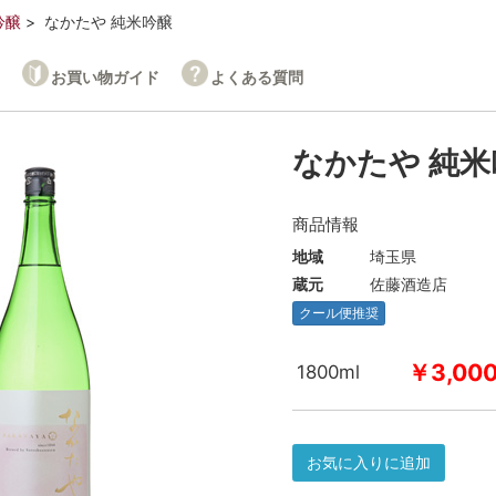
吟醸
なかたや 純米吟醸
お買い物ガイド
よくある質問
なかたや 純米
商品情報
地域
埼玉県
蔵元
佐藤酒造店
クール便推奨
￥3,00
1800ml
お気に入りに追加