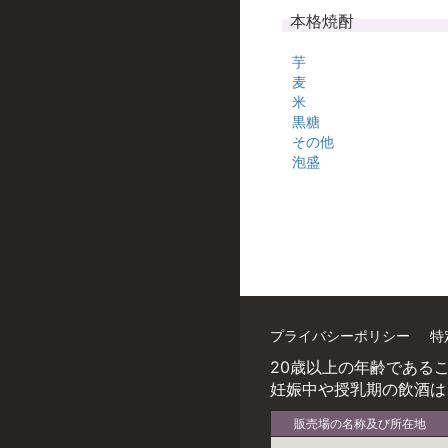
本格焼酎
芋
麦
米
黒糖
その他
泡盛
プライバシーポリシー
特
20歳以上の年齢である
妊娠中や授乳期の飲酒は
販売場の名称及び所在地