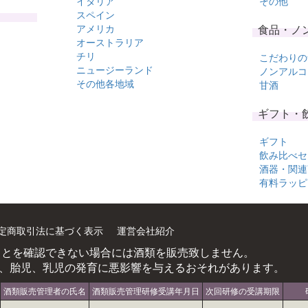
イタリア
その他
スペイン
アメリカ
食品・ノ
オーストラリア
チリ
こだわりの
ニュージーランド
ノンアルコ
その他各地域
甘酒
ギフト・
ギフト
飲み比べセ
酒器・関連
有料ラッピ
定商取引法に基づく表示
運営会社紹介
ことを確認できない場合には酒類を販売致しません。
、胎児、乳児の発育に悪影響を与えるおそれがあります。
酒類販売管理者の氏名
酒類販売管理研修受講年月日
次回研修の受講期限