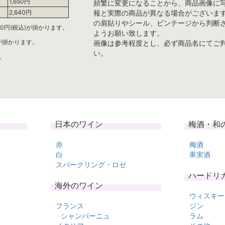
1,650円
頻繁に変更になることから、商品画像に
報と実際の商品が異なる場合がございま
2,640円
の肩貼りやシール、ビンテージから判断
0円(税込)が掛かります。
ようお願い致します。
)が掛かります。
画像は参考程度とし、必ず商品名にてご
い。
。
日本のワイン
梅酒・和
赤
梅酒
白
果実酒
スパークリング・ロゼ
ハードリ
海外のワイン
ウィスキー
フランス
ジン
シャンパーニュ
ラム