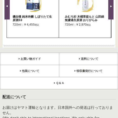
磯自慢 純米吟醸 しぼりたて生
みむろ杉 木桶菩提もと 山田錦
原酒53
無濾過生原酒 おりがらみ
720ml：¥ 4,455
720ml：¥ 2,970
税込
税込
お買い物ガイド
送料について
包装について
領収書発行について
Ｑ＆Ａ
配送について
お届けはヤマト運輸となります。日本国外への発送は行っておりま
せん。
(We don't ship to international locations. We only ship for