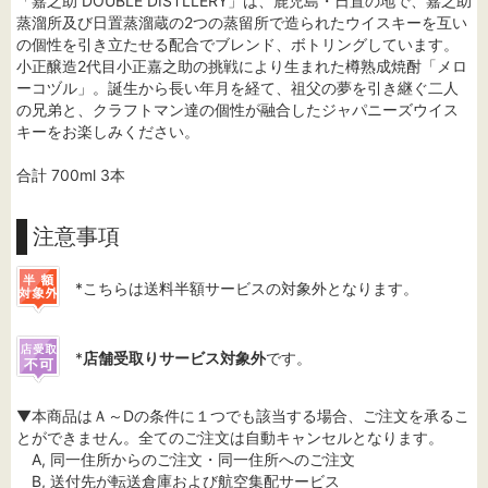
「嘉之助 DOUBLE DISTLLERY」は、鹿児島・日置の地で、嘉之助
蒸溜所及び日置蒸溜蔵の2つの蒸留所で造られたウイスキーを互い
の個性を引き立たせる配合でブレンド、ボトリングしています。
小正醸造2代目小正嘉之助の挑戦により生まれた樽熟成焼酎「メロ
ーコヅル」。誕生から長い年月を経て、祖父の夢を引き継ぐ二人
の兄弟と、クラフトマン達の個性が融合したジャパニーズウイス
キーをお楽しみください。
合計 700ml 3本
注意事項
*こちらは送料半額サービスの対象外となります。
*
店舗受取りサービス対象外
です。
▼本商品はＡ～Dの条件に１つでも該当する場合、ご注文を承るこ
とができません。全てのご注文は自動キャンセルとなります。
A, 同一住所からのご注文・同一住所へのご注文
B, 送付先が転送倉庫および航空集配サービス