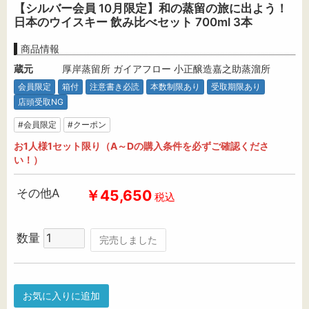
【シルバー会員 10月限定】和の蒸留の旅に出よう！
日本のウイスキー 飲み比べセット 700ml 3本
商品情報
蔵元
厚岸蒸留所 ガイアフロー 小正醸造嘉之助蒸溜所
会員限定
箱付
注意書き必読
本数制限あり
受取期限あり
店頭受取NG
#会員限定
#クーポン
お1人様1セット限り（A～Dの購入条件を必ずご確認くださ
い！）
その他A
￥45,650
税込
数量
完売しました
お気に入りに追加