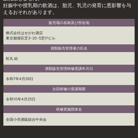
妊娠中や授乳期の飲酒は、胎児、乳児の発育に悪影響を与
えるおそれがあります。
販売場の名称及び所在地
株式会社はせがわ酒店
東京都港区芝3-20-5芝IYビル
酒類販売管理者の氏名
松丸 結
酒類販売管理研修受講年月日
令和7年4月26日
次回研修の受講期限
令和10年4月25日
研修実施団体名
全国小売酒販組合中央会