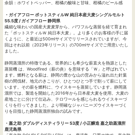
余韻：ホワイトペッパー、柑橘の酸味と甘味、柑橘のピール感
・ガイアフロー ポットスティルW 純日本産大麦シングルモルト
55.5度 / ガイアフロー 静岡県
繊細な味わいの国産大麦麦芽から、パワフルな蒸留を経て育まれ
た「ポットスティルＷ 純日本大麦」。より多くのお客様の手に届
くように、と最近は500mlサイズでリリースされていますが、今
回はそれ以前（2023年リリース）の700mlサイズでご用意いたし
ました。
静岡蒸溜所の特徴である、世界的にも希少な薪直火を熱源とした
蒸留機 は、Woodfired（薪の炎）を意味する「Ｗ」と呼ばれてい
ます。燃料となる薪は、静岡の豊かな山の営みから溢れ出た針葉
樹の間伐材。地元のきこりが、ひとつひとつ手で割って薪にして
います。その薪を燃料に、ウイスキーを蒸留しています。静岡蒸
溜所では、製造を開始した2016年から日本産大麦を使用。大麦の
産地ごとに分けて仕込み、テロワールを感じられるウイスキーづ
くりを行ってきました。より明確なジャパニーズウイスキーづく
りを目指した静岡蒸溜所独自の試みです。
・嘉之助 ダブルディスティラリー 53度 / 小正醸造 嘉之助蒸溜所
鹿児島県