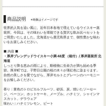
商品説明
※画像はイメージです
世界的人気を追い風に、近年日本各地で増えているウイスキー蒸
留所。今回は、その味わいを堪能できる贅沢な飲み比べセットを
ご用意いたしました。北海道から鹿児島県まで、個性豊かな味わ
いをお楽しみください。
■ 内容 ■
・厚岸ブレンデッドウイスキー小満 48度 （箱付）/ 厚岸蒸留所 北
海道
しっとり降る恵みの雨により、動植物に生命力が満ち始める季
節。厚岸町では、子野日公園の桜の木々が薄紅色に染まります。
自然の美しさを愛でながら、厚岸モルトとグレーンのハーモニー
をお愉しみください。
香り：黄色のトロピカルフルーツ、砂浜、炭、焼いたソーセー
ジ、ベーコン、ホットケーキ、メープル、ハチミツ、シャインマ
スカット、デラウェア
味わい：ハチミツレモン、ピート