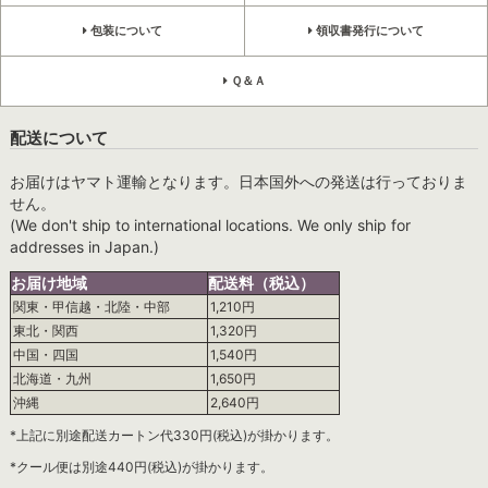
包装について
領収書発行について
Ｑ＆Ａ
配送について
お届けはヤマト運輸となります。日本国外への発送は行っておりま
せん。
(We don't ship to international locations. We only ship for
addresses in Japan.)
お届け地域
配送料（税込）
関東・甲信越・北陸・中部
1,210円
東北・関西
1,320円
中国・四国
1,540円
北海道・九州
1,650円
沖縄
2,640円
*上記に別途配送カートン代330円(税込)が掛かります。
*クール便は別途440円(税込)が掛かります。