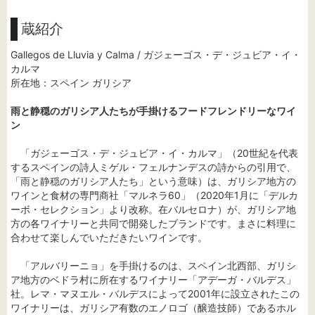
蔵紹介
Gallegos de Lluvia y Calma / ガジェーゴス・デ・ジュビア・イ・
カルマ
所在地：スペイン ガリシア
雨と静穏のガリシア人たちが手掛けるフードフレンドリーなワイ
ン
「ガジェーゴス・デ・ジュビア・イ・カルマ」（20世紀を代表
するスペインの詩人ミゲル・フェルナンデスの詩からの引用で、
「雨と静穏のガリシア人たち」という意味）は、ガリシア地方の
ワインと食材の専門商社「マルネラ60」（2020年1月に「デルカ
ーボ・セレクション」より改称。在バルセロナ）が、ガリシア地
方の各ワイナリーと共同で開発したブランドです。まさに料理に
合わせて楽しんでいただきたいワインです。
「アルバリーニョ」を手掛けるのは、スペイン北西部、ガリシ
ア地方のベドラ村に所在するワイナリー「アデーガ・バルデス」
社。レマ・マヌエル・バルデスによって2001年に設立されたこの
ワイナリーは、ガリシア有数のエノロゴ（醸造技師）であるホル