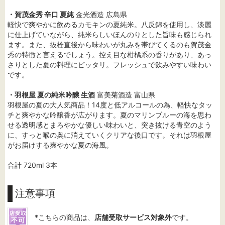
・賀茂金秀 辛口 夏純
金光酒造 広島県
軽快で爽やかに飲めるカモキンの夏純米。八反錦を使用し、淡麗
に仕上げていながら、純米らしいほんのりとした旨味も感じられ
ます。また、抜栓直後から味わいが丸みを帯びてくるのも賀茂金
秀の特徴と言えるでしょう。控え目な柑橘系の香りがあり、あっ
さりとした夏の料理にピッタリ。フレッシュで飲みやすい味わい
です。
・羽根屋 夏の純米吟醸 生酒
富美菊酒造 富山県
羽根屋の夏の大人気商品！14度と低アルコールの為、軽快なタッ
チと爽やかな吟醸香が広がります。夏のマリンブルーの海を思わ
せる透明感とまろやかな優しい味わいと、突き抜ける青空のよう
に、すっと喉の奥に消えていくクリアな後口です。それは羽根屋
がお届けする爽やかな夏の海風。
合計 720ml 3本
注意事項
*こちらの商品は、
店舗受取サービス対象外
です。