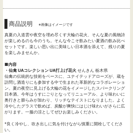
商品説明
※画像はイメージです
真夏の入道雲や夜空を埋め尽くす大輪の花火、そんな夏の風物詩
が楽しめるのも今のうち。そんな今こそ飲みたい夏酒の飲み比べ
セットです。楽しい思い出に美味しい日本酒を添えて、残りの夏
を楽しみませんか。
■内容
・仙禽 UAコレクション UA打上げ花火
せんきん 栃木県
仙禽の伝統的な技術をベースに、ユナイテッドアローズが、蔵を
訪問し酒造りにも参加する中で生まれた革新的なコラボレーショ
ン。夏の夜空に見上げる大輪の花をイメージしたスパークリング
日本酒。今年はうすにごりとなってリニューアル、より味わいに
奥行きと膨らみが加わり、リッチなテイストになりました。よく
冷やしたグラスで飲めば、炭酸が爽快にはじけ味わいがさらに広
がります。一服の涼としてぜひお楽しみください。
*良く冷やし、吹き出しに気を付けながら慎重に開栓してくださ
い。