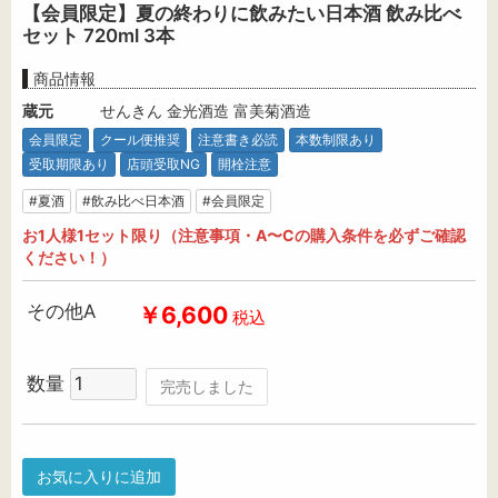
【会員限定】夏の終わりに飲みたい日本酒 飲み比べ
セット 720ml 3本
商品情報
蔵元
せんきん 金光酒造 富美菊酒造
会員限定
クール便推奨
注意書き必読
本数制限あり
受取期限あり
店頭受取NG
開栓注意
#夏酒
#飲み比べ日本酒
#会員限定
お1人様1セット限り（注意事項・A〜Cの購入条件を必ずご確認
ください！）
その他A
￥6,600
税込
数量
完売しました
お気に入りに追加