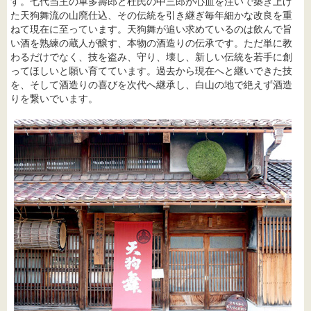
す。七代当主の車多壽郎と杜氏の中三郎が心血を注いで築き上げ
た天狗舞流の山廃仕込、その伝統を引き継ぎ毎年細かな改良を重
ねて現在に至っています。天狗舞が追い求めているのは飲んで旨
い酒を熟練の蔵人が醸す、本物の酒造りの伝承です。ただ単に教
わるだけでなく、技を盗み、守り、壊し、新しい伝統を若手に創
ってほしいと願い育てています。過去から現在へと継いできた技
を、そして酒造りの喜びを次代へ継承し、白山の地で絶えず酒造
りを繋いでいます。