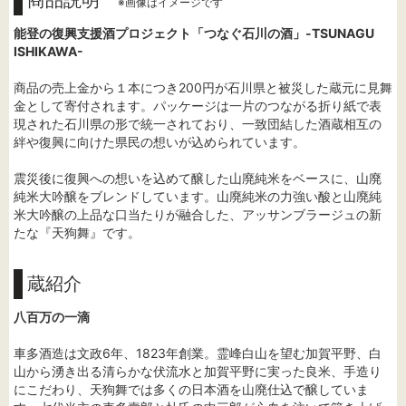
商品説明
※画像はイメージです
能登の復興支援酒プロジェクト「つなぐ石川の酒」-TSUNAGU
ISHIKAWA-
商品の売上金から１本につき200円が石川県と被災した蔵元に見舞
金として寄付されます。パッケージは一片のつながる折り紙で表
現された石川県の形で統一されており、一致団結した酒蔵相互の
絆や復興に向けた県民の想いが込められています。
震災後に復興への想いを込めて醸した山廃純米をベースに、山廃
純米大吟醸をブレンドしています。山廃純米の力強い酸と山廃純
米大吟醸の上品な口当たりが融合した、アッサンブラージュの新
たな『天狗舞』です。
蔵紹介
八百万の一滴
車多酒造は文政6年、1823年創業。霊峰白山を望む加賀平野、白
山から湧き出る清らかな伏流水と加賀平野に実った良米、手造り
にこだわり、天狗舞では多くの日本酒を山廃仕込で醸していま