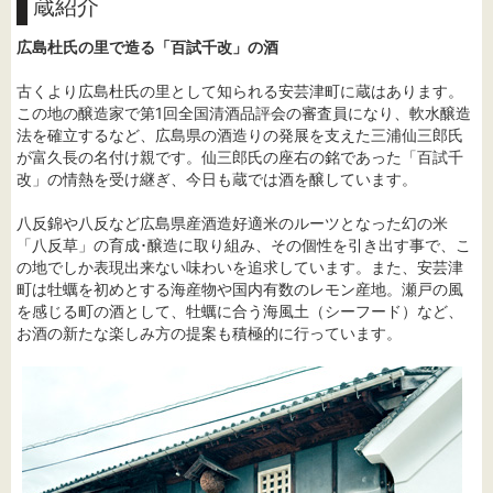
蔵紹介
広島杜氏の里で造る「百試千改」の酒
古くより広島杜氏の里として知られる安芸津町に蔵はあります。
この地の醸造家で第1回全国清酒品評会の審査員になり、軟水醸造
法を確立するなど、広島県の酒造りの発展を支えた三浦仙三郎氏
が富久長の名付け親です。仙三郎氏の座右の銘であった「百試千
改」の情熱を受け継ぎ、今日も蔵では酒を醸しています。
八反錦や八反など広島県産酒造好適米のルーツとなった幻の米
「八反草」の育成･醸造に取り組み、その個性を引き出す事で、こ
の地でしか表現出来ない味わいを追求しています。また、安芸津
町は牡蠣を初めとする海産物や国内有数のレモン産地。瀬戸の風
を感じる町の酒として、牡蠣に合う海風土（シーフード）など、
お酒の新たな楽しみ方の提案も積極的に行っています。