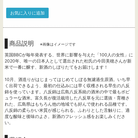
お気に入りに追加
商品説明
※画像はイメージです
英国BBCが毎年発表する、世界に影響を与えた「100人の女性」に
2020年、唯一の日本人として選出された杜氏の今田美穂さんが新
米で一番に醸す、新酒のしぼりたてをお届けします！
10月、酒造りがはじまってはじめてしぼる無濾過生原酒。いち早
く出荷できるよう、最初の仕込みには早く収穫される早生の八反
錦を使っています。八反錦は広島八反系統の酒米の中で最もポピ
ュラーな酒米。富久長が復活栽培した八反草を元に選抜・育種さ
れた、広島県はもちろん他の地域でも好んで使われる品種です。
八反錦の柔らかい米質が感じられる、ふわりとした舌触りに、適
度な酸味と後味のよさ。新酒のフレッシュ感をお楽しみくださ
い。