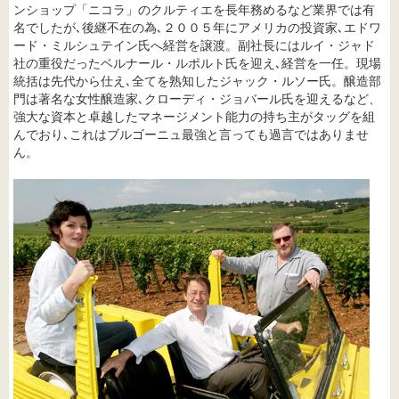
ンショップ「ニコラ」のクルティエを長年務めるなど業界では有
名でしたが､後継不在の為､２００５年にアメリカの投資家､エドワ
ード・ミルシュテイン氏へ経営を譲渡。副社長にはルイ・ジャド
社の重役だったベルナール・ルポルト氏を迎え､経営を一任。現場
統括は先代から仕え､全てを熟知したジャック・ルソー氏。醸造部
門は著名な女性醸造家､クローディ・ジョバール氏を迎えるなど、
強大な資本と卓越したマネージメント能力の持ち主がタッグを組
んでおり､これはブルゴーニュ最強と言っても過言ではありませ
ん。