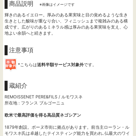
商品説明
※画像はイメージです
輝きのあるイエロー。厚みのある果実味と目の覚めるような生き
生きとした酸味が重なり合い、フィニッシュまで複雑みのある構
成です。広がりのあるミネラル感は厚みのある果実味を支え、心
地よい余韻へと続きます。
注意事項
*こちらは
送料半額サービス対象外
です。
蔵紹介
REMOISSENET PERE&FILS / ルモワスネ
所在地 : フランス ブルゴーニュ
欧米で最高評価を得る高品質ネゴシアン
1879年創設。ボーヌ市街に拠点があります。前当主ローラン・ル
モワスネ氏は卓越したテイスティング能力を買われ､仏最大のワイ