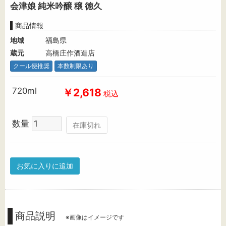
会津娘 純米吟醸 穣 徳久
商品情報
地域
福島県
蔵元
高橋庄作酒造店
クール便推奨
本数制限あり
720ml
￥2,618
税込
数量
在庫切れ
お気に入りに追加
商品説明
※画像はイメージです