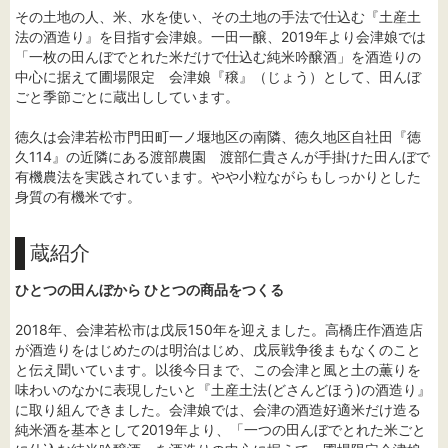
その土地の人、米、水を使い、その土地の手法で仕込む『土産土
法の酒造り』を目指す会津娘。一田一醸、2019年より会津娘では
「一枚の田んぼでとれた米だけで仕込む純米吟醸酒」を酒造りの
中心に据えて圃場限定 会津娘『穣』（じょう）として、田んぼ
ごと季節ごとに蔵出ししています。
徳久は会津若松市門田町一ノ堰地区の南隣、徳久地区自社田『徳
久114』の近隣にある渡部農園 渡部仁貴さんが手掛けた田んぼで
有機農法を実践されています。やや小粒ながらもしっかりとした
身質の有機米です。
蔵紹介
ひとつの田んぼから ひとつの商品をつくる
2018年、会津若松市は戊辰150年を迎えました。高橋庄作酒造店
が酒造りをはじめたのは明治はじめ、戊辰戦争後まもなくのこと
と伝え聞いています。以後今日まで、この会津と風と土の薫りを
味わいのなかに表現したいと『土産土法(どさんどほう)の酒造り』
に取り組んできました。会津娘では、会津の酒造好適米だけ造る
純米酒を基本として2019年より、「一つの田んぼでとれた米ごと