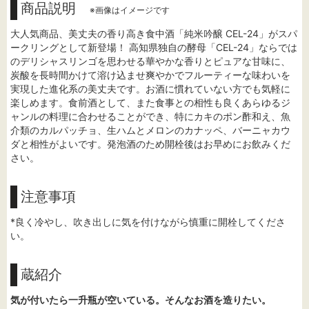
商品説明
※画像はイメージです
大人気商品、美丈夫の香り高き食中酒「純米吟醸 CEL-24」がスパ
ークリングとして新登場！ 高知県独自の酵母「CEL-24」ならでは
のデリシャスリンゴを思わせる華やかな香りとピュアな甘味に、
炭酸を長時間かけて溶け込ませ爽やかでフルーティーな味わいを
実現した進化系の美丈夫です。お酒に慣れていない方でも気軽に
楽しめます。食前酒として、また食事との相性も良くあらゆるジ
ャンルの料理に合わせることができ、特にカキのポン酢和え、魚
介類のカルパッチョ、生ハムとメロンのカナッペ、バーニャカウ
ダと相性がよいです。発泡酒のため開栓後はお早めにお飲みくだ
さい。
注意事項
*良く冷やし、吹き出しに気を付けながら慎重に開栓してくださ
い。
蔵紹介
気が付いたら一升瓶が空いている。そんなお酒を造りたい。