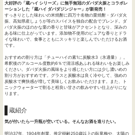
大好評の「蔵ハイ シリーズ」に無手無冠のダバダ火振とコラボレ
ーションした「蔵ハイ ダバダジンジャー」が新発売！
すっきりとした味わいの米焼酎に四万十名物の栗焼酎・ダバダ火
振、高知県産しょうが等のスパイスを独自の配合でブレンド。ダ
バダ火振のほのかな栗の香りと甘味がアクセントとなり、深みの
ある味に仕上がっています。添加物不使用のピュアな香りとドラ
イな味わいで、食事とともにスッキリと楽しんでいただけるお酒
です。
おすすめの割り方は「チューハイの素1に炭酸水3（氷適量）」。
希釈後のアルコール度数約6％で清涼感あふれる味わいをお楽しみ
ください。ダバダ火振の風味をより感じたい方には少し濃いめの
割り方がおすすめです。グラスと炭酸水は良く冷やして、強めの
炭酸水で爽快感が増して美味しくお飲みいただけます。また、ト
ニックウォーターで割ると程良い甘さの飲みやすい仕上がりにな
ります。
蔵紹介
気が付いたら一升瓶が空いている。そんなお酒を造りたい。
明治37年、1904年創業。推定樹齢250歳以上の臥竜梅や、太陽の