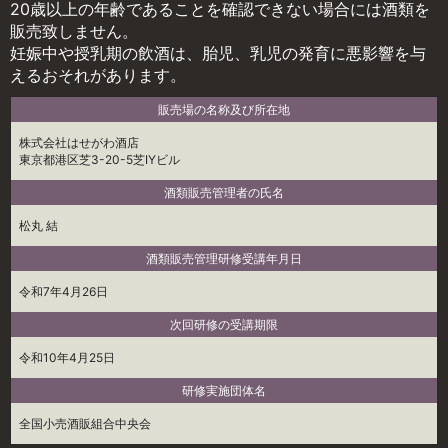
20歳以上の年齢であることを確認できない場合には酒類を
販売致しません。
妊娠中や授乳期の飲酒は、胎児、乳児の発育に悪影響を与
えるおそれがあります。
販売場の名称及び所在地
株式会社はせがわ酒店
東京都港区芝3-20-5芝IYビル
酒類販売管理者の氏名
松丸 結
酒類販売管理研修受講年月日
令和7年4月26日
次回研修の受講期限
令和10年4月25日
研修実施団体名
全国小売酒販組合中央会