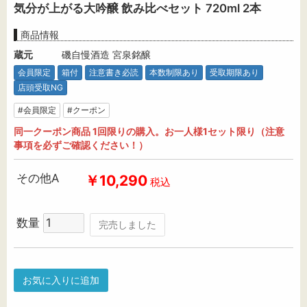
気分が上がる大吟醸 飲み比べセット 720ml 2本
商品情報
蔵元
磯自慢酒造 宮泉銘醸
会員限定
箱付
注意書き必読
本数制限あり
受取期限あり
店頭受取NG
#会員限定
#クーポン
同一クーポン商品 1回限りの購入。お一人様1セット限り（注意
事項を必ずご確認ください！）
その他A
￥10,290
税込
数量
完売しました
お気に入りに追加