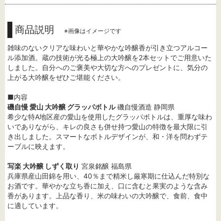
商品説明
※画像はイメージです
雑味のないクリアな味わいと華やかな吟醸香が引き立つアルコー
ル添加酒。蔵の技術が光る極上の大吟醸を2本セットでご用意いた
しました。自分へのご褒美や大切な方へのプレゼントに、気分の
上がる大吟醸をぜひご堪能ください。
■内容
磯自慢 愛山 大吟醸 グラッパボトル
磯自慢酒造 静岡県
希少な特A地区産の愛山を使用したグラッパボトルは、重厚な味わ
いでありながら、キレの良さも併せ持つ愛山の特徴を最大限に引
き出しました。スマートなボトルデザインが、和・洋を問わずテ
ーブルに映えます。
写楽 大吟醸 しずく取り
宮泉銘醸 福島県
兵庫県産山田錦を用い、40％まで精米し厳寒期に仕込んだ特別な
お酒です。華やかな立ち香に加え、口に含むと果実のような含み
香があります。上品な香り、米の味わいの大吟醸で、食前、食中
に適しています。