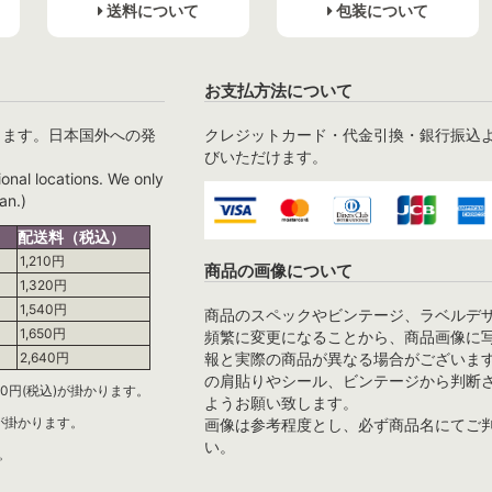
送料について
包装について
お支払方法について
ります。日本国外への発
クレジットカード・代金引換・銀行振込
びいただけます。
ional locations. We only
an.)
配送料（税込）
1,210円
商品の画像について
1,320円
1,540円
商品のスペックやビンテージ、ラベルデ
1,650円
頻繁に変更になることから、商品画像に
報と実際の商品が異なる場合がございま
2,640円
の肩貼りやシール、ビンテージから判断
0円(税込)が掛かります。
ようお願い致します。
)が掛かります。
画像は参考程度とし、必ず商品名にてご
い。
。