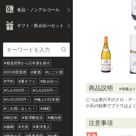
食品・ノンアルコール
ギフト・飲み比べセット
#都道府県から日本酒を探す
#2026受賞酒
#夏酒
#にごり酒
#予約
#夏ギフト
#飲み比べ
商品説明
※画像は
#🍶3,000円～
#🍶5,000円～
じつは虎の子のクロ・デ
#🍶10,000円～
#極上の日本酒
小石の効果でブドウはよ
#これ買いました！
#雄町
#朝日米
#新澤醸造店
#磯自慢
注意事項
#森嶋
#天美
#東洋美人
#雨後の月
#鳳凰美田
#仙禽