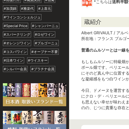
*こちらは
送料半額
#加茂錦
#雅楽代
#上喜元
#ワインコンシェルジュ
蔵紹介
#Special Price
#シャンパーニュ
Albert GRIVAULT / 
#スパークリング
#ロゼワイン
所在地：フランス ブルゴ
#オレンジワイン
#ブルゴーニュ
普通のムルソーとは一線
#コスパワイン
#オープナー不要
#日本ワイン
#ウイスキー
もしもムルソーに特級畑
ポール畑です。ペリエー
#シルバー会員
#プラチナ会員
にそのど真ん中に位置する
な凝縮感をもつ白ワイン
今日、ドメーヌを運営す
にクロ・デ・ペリエールに
も思えない幸せが味わえ
のの、じつに貴重な存在