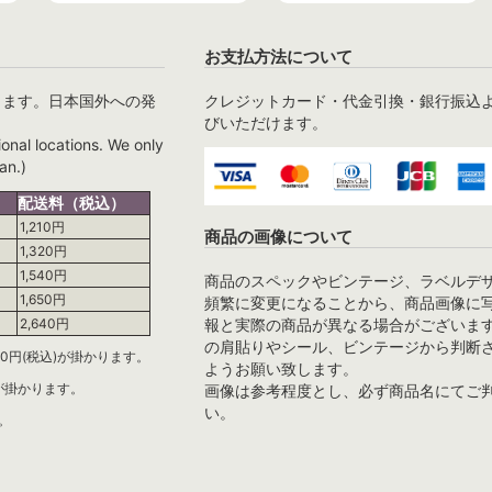
お支払方法について
ります。日本国外への発
クレジットカード・代金引換・銀行振込
びいただけます。
ional locations. We only
an.)
配送料（税込）
1,210円
商品の画像について
1,320円
1,540円
商品のスペックやビンテージ、ラベルデ
1,650円
頻繁に変更になることから、商品画像に
報と実際の商品が異なる場合がございま
2,640円
の肩貼りやシール、ビンテージから判断
0円(税込)が掛かります。
ようお願い致します。
)が掛かります。
画像は参考程度とし、必ず商品名にてご
い。
。