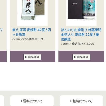
 /
兼八 原酒 麦焼酎 42度 / 四
ほんのりお湯割り 特蒸泰明
ッ谷酒造
金箔入り 麦焼酎 22度 / 藤
720ml／税込価格:¥ 3,740
居醸造
720ml／税込価格:¥ 2,200
送料について
包装について