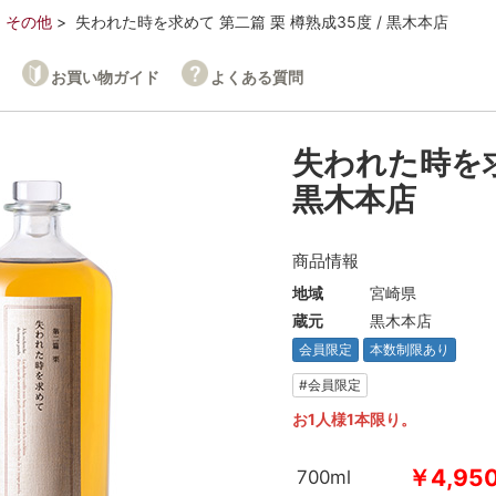
その他
失われた時を求めて 第二篇 栗 樽熟成35度 / 黒木本店
お買い物ガイド
よくある質問
失われた時を求
黒木本店
商品情報
地域
宮崎県
蔵元
黒木本店
会員限定
本数制限あり
#会員限定
お1人様1本限り。
￥4,95
700ml