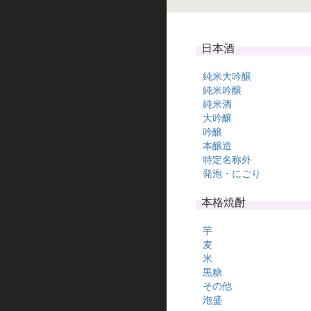
日本酒
純米大吟醸
純米吟醸
純米酒
大吟醸
吟醸
本醸造
特定名称外
発泡・にごり
本格焼酎
芋
麦
米
黒糖
その他
泡盛