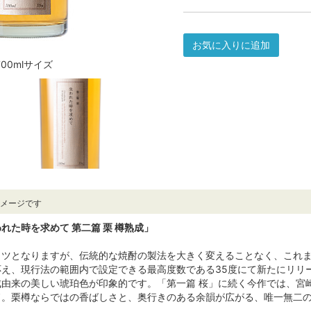
お気に入りに追加
700mlサイズ
イメージです
れた時を求めて 第二篇 栗 樽熟成」
ッツとなりますが、伝統的な焼酎の製法を大きく変えることなく、これ
応え、現行法の範囲内で設定できる最高度数である35度にて新たにリリ
成由来の美しい琥珀色が印象的です。「第一篇 桜」に続く今作では、宮
ド。栗樽ならではの香ばしさと、奥行きのある余韻が広がる、唯一無二