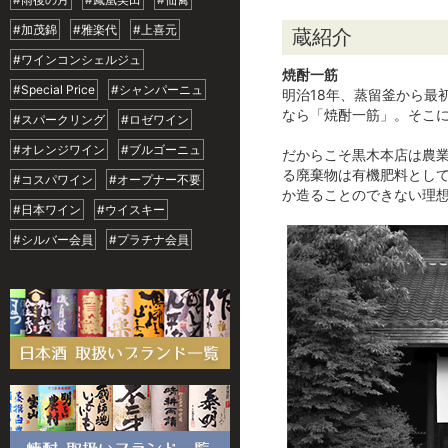
#加茂錦
#雅楽代
#上喜元
蔵紹介
#ワインコンシェルジュ
焼酎一筋
#Special Price
#シャンパーニュ
明治18年、蒸留釜から
なら「焼酎一筋」。そこ
#スパークリング
#ロゼワイン
#オレンジワイン
#ブルゴーニュ
だからこそ黒木本店は農
る廃棄物は有機肥料とし
#コスパワイン
#オープナー不要
か造ることのできない理
#日本ワイン
#ウイスキー
#シルバー会員
#プラチナ会員