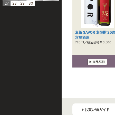
27
28
29
30
麦笛 SAVOR 麦焼酎 25度
京屋酒造
720ml／税込価格:¥ 3,500
お買い物ガイド