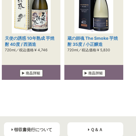
天使の誘惑 10年熟成 芋焼
蔵の師魂 The Smoke 芋焼
酎 40度 / 西酒造
酎 35度 / 小正醸造
720ml／税込価格:¥ 4,746
720ml／税込価格:¥ 5,830
領収書発行について
Ｑ＆Ａ