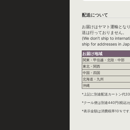
配送について
お届けはヤマト運輸とな
送は行っておりません。
(We don't ship to internat
ship for addresses in Jap
お届け地域
関東・甲信越・北陸・中部
東北・関西
中国・四国
北海道・九州
沖縄
*上記に別途配送カートン代33
*クール便は別途440円(税込
*表示金額は消費税率10％です