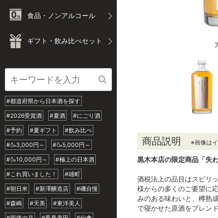
食品・ノンアルコール
ギフト・飲み比べセット
#都道府県から日本酒を探す
#2026受賞酒
#夏酒
#にごり酒
#予約
#夏ギフト
#飲み比べ
商品説明
※画像は
#🍶3,000円～
#🍶5,000円～
黒木本店の限定商品「失わ
#🍶10,000円～
#極上の日本酒
#これ買いました！
#雄町
酒税法上の品目はスピリ
様からの多くのご要望に
#朝日米
#新澤醸造店
#磯自慢
みのある味わいと、樽熟
#森嶋
#天美
#東洋美人
で寝かせた原酒をブレン
#雨後の月
#鳳凰美田
#仙禽