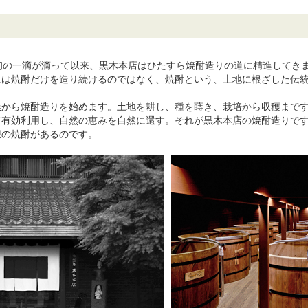
最初の一滴が滴って以来、黒木本店はひたすら焼酎造りの道に精進してき
には焼酎だけを造り続けるのではなく、焼酎という、土地に根ざした伝
業から焼酎造りを始めます。土地を耕し、種を蒔き、栽培から収穫まで
て有効利用し、自然の恵みを自然に還す。それが黒木本店の焼酎造りで
想の焼酎があるのです。