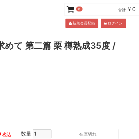
￥0
0
合計
新規会員登録
ログイン
めて 第二篇 栗 樽熟成35度 /
0
数量
在庫切れ
税込