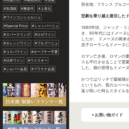
所在地 : フランス ブルゴ
#加茂錦
#雅楽代
#上喜元
悲劇を乗り越え復活した
#ワインコンシェルジュ
#Special Price
#シャンパーニュ
1880年頃、ジャック・
き、60年代にはドメーヌ
#スパークリング
#ロゼワイン
したが、 ドメーヌの将来
#オレンジワイン
#ブルゴーニュ
息子ローランもドメーヌ
#コスパワイン
#オープナー不要
ロマン亡き後、ロマンの妻
#日本ワイン
#ウイスキー
スも平行させることで需要
した。畑の管理もドメーヌ
#シルバー会員
#プラチナ会員
かつてはリッチで凝縮感
というもの、昔のユベー
返り咲いた時もスタイル
お買い物ガイド