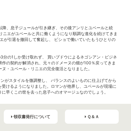
。以降、息子ジュールが引き継ぎ、その後アンリとユベールと続
ン・リニエがユベールと共に働くようになり順調な進化を続けてきま
ニエが引退を撤回して奮起し、 ビショで働いていたもうひとりの
3分の1しか受け取れず、 買いブドウによるネゴシアン・ビジネ
耕作の契約が解消され、元々のドメーヌの畑が100％戻ってきま
メーヌ・ユベール・リニエの完全復活となりました。
ンがスタイルを微調整し、 バランスのよいものに仕上げてから
を受けるようになりました。ロマンが他界し、ユベールが現場に
りに早くこの世を去った息子へのオマージュなのでしょう。
領収書発行について
Ｑ＆Ａ