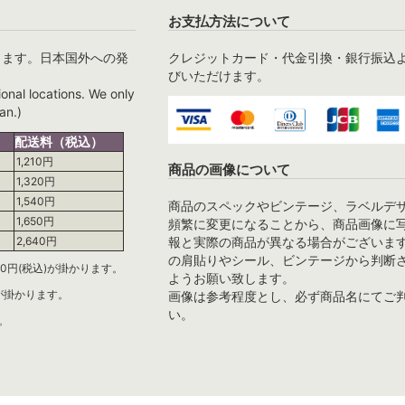
お支払方法について
ります。日本国外への発
クレジットカード・代金引換・銀行振込
びいただけます。
ional locations. We only
an.)
配送料（税込）
1,210円
商品の画像について
1,320円
1,540円
商品のスペックやビンテージ、ラベルデ
1,650円
頻繁に変更になることから、商品画像に
報と実際の商品が異なる場合がございま
2,640円
の肩貼りやシール、ビンテージから判断
0円(税込)が掛かります。
ようお願い致します。
)が掛かります。
画像は参考程度とし、必ず商品名にてご
い。
。