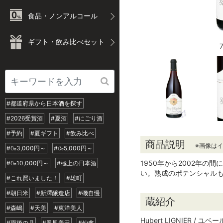
食品・ノンアルコール
ギフト・飲み比べセット
#都道府県から日本酒を探す
#2026受賞酒
#夏酒
#にごり酒
#予約
#夏ギフト
#飲み比べ
商品説明
※画像は
#🍶3,000円～
#🍶5,000円～
1950年から2002年
#🍶10,000円～
#極上の日本酒
い。熟成のポテンシャル
#これ買いました！
#雄町
#朝日米
#新澤醸造店
#磯自慢
蔵紹介
#森嶋
#天美
#東洋美人
Hubert LIGNIER / ユ
#雨後の月
#鳳凰美田
#仙禽