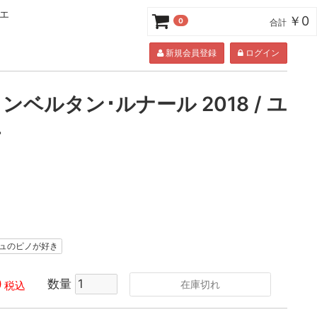
ニエ
￥0
0
合計
新規会員登録
ログイン
ベルタン･ルナール 2018 / ユ
エ
ニュのピノが好き
0
数量
在庫切れ
税込