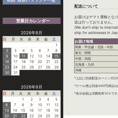
配送について
お届けはヤマト運輸とな
営業日カレンダー
送は行っておりません。
(We don't ship to internat
2026年8月
ship for addresses in Jap
日
月
火
水
木
金
土
お届け地域
1
関東・甲信越・北陸・中部
2
3
4
5
6
7
8
東北・関西
9
10
11
12
13
14
15
中国・四国
16
17
18
19
20
21
22
北海道・九州
23
24
25
26
27
28
29
沖縄
30
31
*上記に別途配送カートン代33
*クール便は別途440円(税込
2026年9月
日
月
火
水
木
金
土
*表示金額は消費税率10％です
1
2
3
4
5
6
7
8
9
10
11
12
13
14
15
16
17
18
19
20
21
22
23
24
25
26