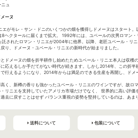
ーニュ
ドメーヌ
リニエがモレ・サン・ドニのいくつかの畑を獲得しドメーヌはスタート
は8ヘクタールに届くまで拡大。 1992年には、ユベールの次男ロマ
を託されたロマン・リニエが2004年に他界。以降、老匠ユベール・リ
に戻り、ドメーヌ・ユベール・リニエの新時代が始まりました。
とドメーヌの畑を折半耕作し始めたためユベール・リニエ本人は収穫の
に応えるしか手だてがない時代が続きます。しかし2014年、この折半
で行えるようになり、2014年からは満足のできる生産を再開し、ド
が高く、新樽の香りも強かったユベール・リニエのワインですが、故ロマ
ル・リニエを支持していたアメリカ市場だけでなく、 世界的に高い評価
を過去に戻すことはせず バランス重視の姿勢を堅持しているのは、あま
送料について
包装について