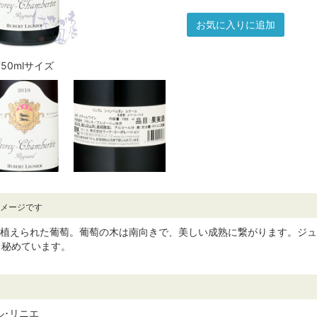
お気に入りに追加
750mlサイズ
イメージです
の間に植えられた葡萄。葡萄の木は南向きで、美しい成熟に繋がります。
も秘めています。
ベール･リニエ