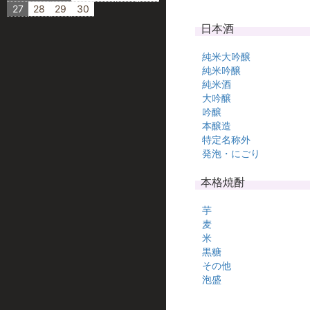
27
28
29
30
日本酒
純米大吟醸
純米吟醸
純米酒
大吟醸
吟醸
本醸造
特定名称外
発泡・にごり
本格焼酎
芋
麦
米
黒糖
その他
泡盛