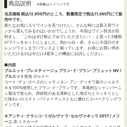
商品説明
※画像はイメージです
当店価格 税込12,650円のところ、数量限定で税込11,385円にて販
売中です。
新たなお気に入りワインを見つけたい。そんな時には新入荷ワイ
ンから選んでみるのはいかがでしょうか。今回はワイン担当が目
利きし、「これはぜひ飲んでみていただきたい！」と思った5種類
のワインをセットにしました。泡から白・赤、さらに今流行のオ
レンジワインまでバランスよく揃っています。お得にお買い求め
いただけるのは今だけ♪是非この機会にお試しください。
■内容
ブルエット･プレスティージュ ブラン･ド･ブラン･ブリュット NV /
ブルエット
発泡 ボルドー
コート･デュ･ローヌのシャティヨン･アン･ディオワ産のシャルド
ネを100%使用したブラン･ド･ブランです。本格的なシャンパーニ
ュ製法で造られ、持続性のある溌剌とした泡立ちとスッキリとし
た味わいのコスト･パフォーマンスともに優れたスパークリングワ
インです。
キアンティ･クラシコ･リゼルヴァ ラ･セルヴァネッラ 2017 / メリ
ーニ
赤 トスカーナ