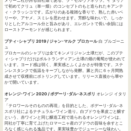
メリーニ社が誇る自社畑である、ラ・セルヴァネッラ。イ タリア
で初めてクリュ（単一畑）のコンセプトのもと造られたキアンテ
ィ・クラッシコです。広がりのある複雑な香りで、熟した赤いベ
リーや、アヤメ、スミレを思わせます。芳醇な味わいで、しっか
りとしたアルコール分と旨みがあり、エレガントで長い余韻には
ローストアーモンドが感じられます。
プティ･シャブリ 2019 / ジャン･マルク ブロカール
白 ブルゴーニ
ュ
ブロカールのシャブリは全てキンメリジャン土壌だが、このプテ
ィ･シャブリだけはポルトランディアン土壌の畑の葡萄が使われて
います。ヨード感は弱く、果実感とふくよかさが特徴です。ステ
ンレスタンクで低温をキープしながら発酵。澱と共に６ヶ月間熟
成させて収穫前にボトリングしています。リリース直後から華や
かで開いています。
オレンジ･ワイン 2020 / ポデーリ･ダル･ネスポリ
オレンジ イタリ
ア
「テロワールそのものの再現」を目的とした、ポデーリ･ダル･ネ
スポリ社によるナチュラル･ワイン造り。白ブドウを果皮ごと醸す
という、赤ワインと同じ醸造工程で造られるオレンジワインは、
同社が丁寧に育て上げたロマーニャ産のブドウの旨味を余すとこ
ろなく感じられる逸品です。果実味豊かでジューシーな味わい。