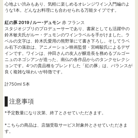
心地よい渋みもあり、気軽に楽しめるオレンジワイン入門編のよ
うな1本。どんなお料理にも合わせられる万能タイプです。
紅の豚 2019 / ルー･デュモン
赤 フランス
スタジオジブリのプロデューサーであり、書家としても活躍中の
鈴木敏夫氏がルー・デュモンのワインラベルを手がけました。ラ
ベルの文字は、鈴木氏愛用の熊野筆にて書き下ろし。そしてラベ
ル右下の落款は、アニメーション映画監督・宮崎駿氏によるデザ
インです。ワインは、仲田さんの友人が醸造長を務めるブルゴー
ニュのネゴシアンが造った、南仏の各作品からのタンクセレクシ
ョンです。4つの貴品種をブレンドした「紅の豚」は、バランスが
良く複雑な味わいが特徴です。
計750ml 5本
注意事項
*予定数量になり次第、終了とさせていただきます。
*こちらの商品は、店舗受取サービス対象外とさせていただきま
す。