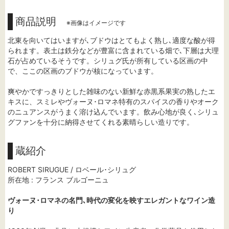
商品説明
※画像はイメージです
北東を向いてはいますが､ブドウはとてもよく熟し､適度な酸が得
られます。表土は鉄分などが豊富に含まれている畑で､下層は大理
石が占めているそうです。シリュグ氏が所有している区画の中
で、ここの区画のブドウが核になっています。
爽やかですっきりとした雑味のない新鮮な赤黒系果実の熟したエ
キスに、スミレやヴォーヌ･ロマネ特有のスパイスの香りやオーク
のニュアンスがうまく溶け込んでいます。飲み心地が良く､シリュ
グファンを十分に納得させてくれる素晴らしい造りです。
蔵紹介
ROBERT SIRUGUE / ロベール･シリュグ
所在地 : フランス ブルゴーニュ
ヴォーヌ･ロマネの名門､時代の変化を映すエレガントなワイン造
り