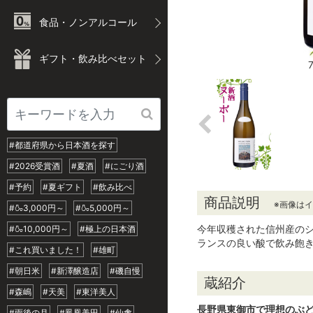
食品・ノンアルコール
ギフト・飲み比べセット
#都道府県から日本酒を探す
#2026受賞酒
#夏酒
#にごり酒
#予約
#夏ギフト
#飲み比べ
商品説明
※画像は
#🍶3,000円～
#🍶5,000円～
今年収穫された信州産の
#🍶10,000円～
#極上の日本酒
ランスの良い酸で飲み飽
#これ買いました！
#雄町
#朝日米
#新澤醸造店
#磯自慢
蔵紹介
#森嶋
#天美
#東洋美人
長野県東御市で理想のぶ
#雨後の月
#鳳凰美田
#仙禽