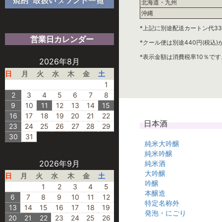
北海道・九州
沖縄
*上記に別途配送カートン代33
営業日カレンダー
*クール便は別途440円(税込
*表示金額は消費税率10％です
2026年8月
日
月
火
水
木
金
土
1
2
3
4
5
6
7
8
9
10
11
12
13
14
15
16
17
18
19
20
21
22
日本酒
23
24
25
26
27
28
29
30
31
純米大吟醸
純米吟醸
2026年9月
純米酒
大吟醸
日
月
火
水
木
金
土
吟醸
1
2
3
4
5
本醸造
6
7
8
9
10
11
12
特定名称外
13
14
15
16
17
18
19
発泡・にごり
20
21
22
23
24
25
26