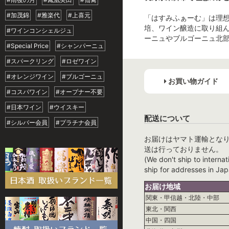
#加茂錦
#雅楽代
#上喜元
「はすみふぁーむ」は理
培、ワイン醸造に取り組
#ワインコンシェルジュ
ーニュやブルゴーニュ北
#Special Price
#シャンパーニュ
#スパークリング
#ロゼワイン
#オレンジワイン
#ブルゴーニュ
お買い物ガイド
#コスパワイン
#オープナー不要
#日本ワイン
#ウイスキー
配送について
#シルバー会員
#プラチナ会員
お届けはヤマト運輸とな
送は行っておりません。
(We don't ship to internat
ship for addresses in Jap
お届け地域
関東・甲信越・北陸・中部
東北・関西
中国・四国