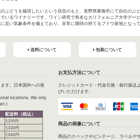
想のぶどうを栽培したいという信念のもと、長野県東御市にて自社のぶ
んでいるワイナリーです。ワイン研究で有名なカリフォルニア大学デー
部に近い気象条件を備えており、非常に期待の持てるブドウ産地となっ
送料について
包装について
お支払方法について
ります。日本国外への発
クレジットカード・代金引換・銀行振込
びいただけます。
ional locations. We only
an.)
配送料（税込）
1,210円
商品の画像について
1,320円
1,540円
商品のスペックやビンテージ、ラベルデ