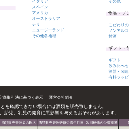
イタリア
その他
スペイン
アメリカ
食品・ノ
オーストラリア
チリ
こだわりの
ニュージーランド
ノンアルコ
その他各地域
甘酒
ギフト・
ギフト
飲み比べセ
酒器・関連
有料ラッピ
定商取引法に基づく表示
運営会社紹介
ことを確認できない場合には酒類を販売致しません。
、胎児、乳児の発育に悪影響を与えるおそれがあります。
酒類販売管理者の氏名
酒類販売管理研修受講年月日
次回研修の受講期限