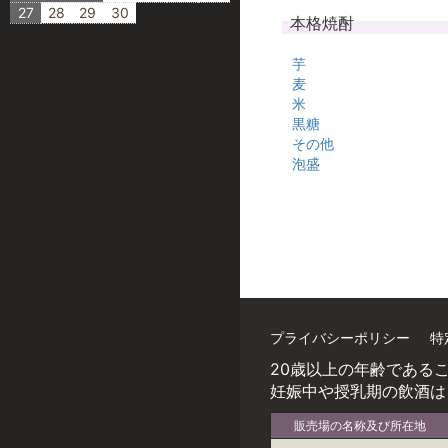
27
28
29
30
本格焼酎
芋
麦
米
黒糖
その他
泡盛
プライバシーポリシー
特
20歳以上の年齢である
妊娠中や授乳期の飲酒は
販売場の名称及び所在地