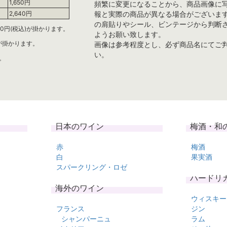
1,650円
頻繁に変更になることから、商品画像に
報と実際の商品が異なる場合がございま
2,640円
の肩貼りやシール、ビンテージから判断
0円(税込)が掛かります。
ようお願い致します。
)が掛かります。
画像は参考程度とし、必ず商品名にてご
い。
。
日本のワイン
梅酒・和
赤
梅酒
白
果実酒
スパークリング・ロゼ
ハードリ
海外のワイン
ウィスキー
フランス
ジン
シャンパーニュ
ラム