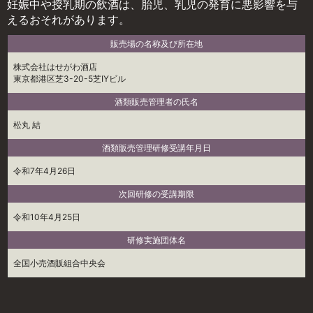
妊娠中や授乳期の飲酒は、胎児、乳児の発育に悪影響を与
えるおそれがあります。
販売場の名称及び所在地
株式会社はせがわ酒店
東京都港区芝3-20-5芝IYビル
酒類販売管理者の氏名
松丸 結
酒類販売管理研修受講年月日
令和7年4月26日
次回研修の受講期限
令和10年4月25日
研修実施団体名
全国小売酒販組合中央会