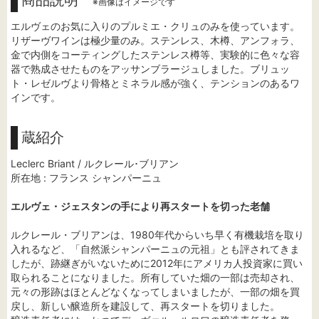
商品説明
※画像はイメージです
エルヴェのお気に入りのプルミエ・クリュのみを使っています。
リザーヴワインは極少量のみ。ステンレス、木樽、アンフォラ、
金で内側をコーティングしたステンレス樽等、実験的に色々な容
器で熟成させたものをアッサンブラージュしました。ブリュッ
ト・レゼルヴより骨格とミネラル感が強く、テンションのあるワ
インです。
蔵紹介
Leclerc Briant / ルクレール･ブリアン
所在地 : フランス シャンパーニュ
エルヴェ・ジェスタンの手により再スタートを切った老舗
ルクレール・ブリアンは、1980年代からいち早く有機栽培を取り
入れるなど、「自然派シャンパーニュの元祖」とも評されてきま
したが、跡継ぎがいないために2012年にアメリカ人投資家に買い
取られることになりました。所有していた畑の一部は売却され、
元々の形跡はほとんどなくなってしまいましたが、一部の畑を買
戻し、新しい醸造所を建設して、再スタートを切りました。