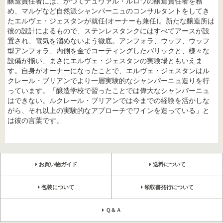
醸造責任者には、かつてデュヴァル・ルロワの醸造責任者を務
め、マルゲなど自然派シャンパーニュのコンサルタントをしてき
たエルヴェ・ジェスタンが就任(オーナーも兼任)。新たな醸造所は
彼の設計によるもので、ステンレスタンクにはすべてアースが設
置され、電気を溜めないよう徹底。アンフォラ、ウッフ、ウッフ
型アンフォラ、内側を金でコーティングしたバリックと、様々な
設備が揃い、まさにエルヴェ・ジェスタンの実験場ともいえま
す。自身がオーナーになったことで、エルヴェ・ジェスタンはル
クレール・ブリアンでより一層実験的なシャンパーニュ造りを行
っています。「醸造学校で習ったことでは偉大なシャンパーニュ
はできない。ルクレール・ブリアンでは今までの経験を活かしな
がら、それ以上の実験的なアプローチでワインを造っている」と
は彼の言葉です。
お買い物ガイド
送料について
包装について
領収書発行について
Ｑ＆Ａ