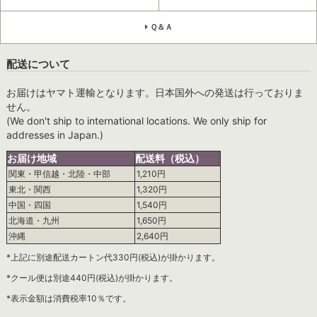
Ｑ＆Ａ
配送について
お届けはヤマト運輸となります。日本国外への発送は行っておりま
せん。
(We don't ship to international locations. We only ship for
addresses in Japan.)
お届け地域
配送料（税込）
関東・甲信越・北陸・中部
1,210円
東北・関西
1,320円
中国・四国
1,540円
北海道・九州
1,650円
沖縄
2,640円
*上記に別途配送カートン代330円(税込)が掛かります。
*クール便は別途440円(税込)が掛かります。
*表示金額は消費税率10％です。