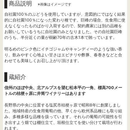
商品説明
※画像はイメージです
自社園100％のぶどうを使用していますが、意図的にではなく結果
的に自社園100％になった変わり種です。巨峰の場合、生食用に使
えなくなったものばかり入荷するので、契約農家には別の品種を
お願いしているうちに自社園のみとなりました。その自社園巨峰
のうち、半分近くの量が樹齢70年の古木1本で賄っています。
明るめのピンク色にイチゴジャムやキャンディーのような強い香
り。飲みやすく心地よい甘さはエビチリや酢豚、春巻きなどと合
わせても美味しくお召し上がり頂けます。
蔵紹介
信州のほぼ中央、北アルプスを望む松本平の一角、標高700メー
トルの桔梗ヶ原に井筒ワイナリーはあります
長野県の中央に位置する塩尻市桔梗ヶ原で昭和8年に創業しまし
た。地域特産の生食用葡萄の他、早くから欧州系品種にも取り組
み、多種多様な品種を扱っています。それらの葡萄の可能性を引
き出すよう畑では棚仕立て、垣根仕立てを使い分けて栽培が行わ
れます。