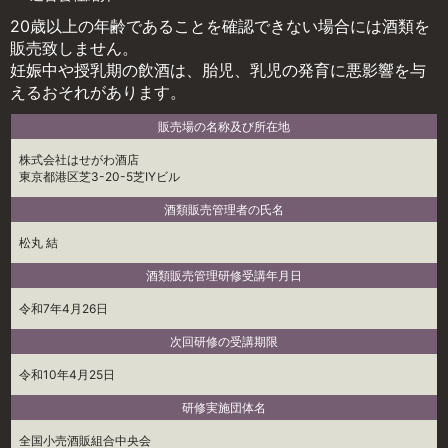
20歳以上の年齢であることを確認できない場合には酒類を
販売致しません。
妊娠中や授乳期の飲酒は、胎児、乳児の発育に悪影響を与
えるおそれがあります。
販売場の名称及び所在地
株式会社はせがわ酒店
東京都港区芝3-20-5芝IYビル
酒類販売管理者の氏名
松丸 結
酒類販売管理研修受講年月日
令和7年4月26日
次回研修の受講期限
令和10年4月25日
研修実施団体名
全国小売酒販組合中央会