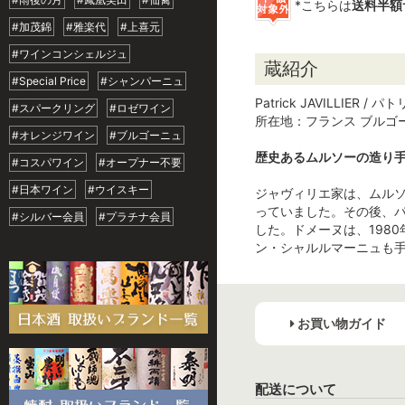
*こちらは
送料半額
#加茂錦
#雅楽代
#上喜元
#ワインコンシェルジュ
蔵紹介
#Special Price
#シャンパーニュ
Patrick JAVILLIER
#スパークリング
#ロゼワイン
所在地：フランス ブルゴ
#オレンジワイン
#ブルゴーニュ
歴史あるムルソーの造り
#コスパワイン
#オープナー不要
#日本ワイン
#ウイスキー
ジャヴィリエ家は、ムル
っていました。その後、パ
#シルバー会員
#プラチナ会員
した。ドメーヌは、198
ン・シャルルマーニュも
お買い物ガイド
配送について