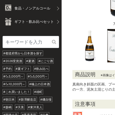
食品・ノンアルコール
ギフト・飲み比べセット
#都道府県から日本酒を探す
#2026受賞酒
#夏酒
#にごり酒
#予約
#夏ギフト
#飲み比べ
商品説明
※画像は
#🍶3,000円～
#🍶5,000円～
真南向き斜面の区画、プ
#🍶10,000円～
#極上の日本酒
の一方、泥灰土混じりの
#これ買いました！
#雄町
#朝日米
#新澤醸造店
#磯自慢
注意事項
#森嶋
#天美
#東洋美人
#雨後の月
#鳳凰美田
#仙禽