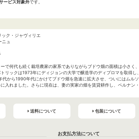
サービス対象外
です。
 / パトリック・ジャヴィリエ
ーニュ
手
ソーで何代も続く栽培農家の家系でありながらブドウ畑の面積は小さく
トリックは1973年にディジョンの大学で醸造学のディプロマを取得し
0年代から1990年代にかけてブドウ畑を急速に拡大させ、ついにはム
手に入れました。さらに現在は、妻の実家の畑を賃貸耕作し、ペルナン
送料について
包装について
お支払方法について