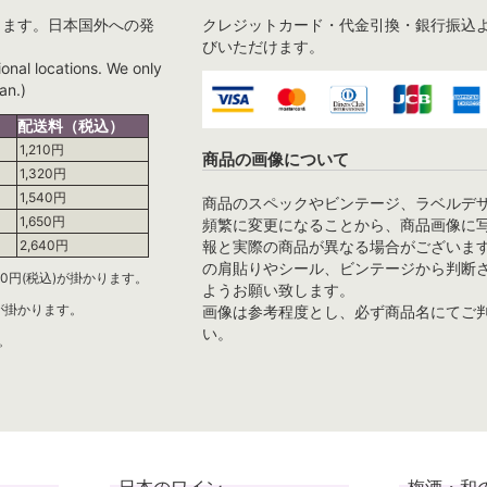
ります。日本国外への発
クレジットカード・代金引換・銀行振込
びいただけます。
ional locations. We only
an.)
配送料（税込）
1,210円
商品の画像について
1,320円
1,540円
商品のスペックやビンテージ、ラベルデ
1,650円
頻繁に変更になることから、商品画像に
報と実際の商品が異なる場合がございま
2,640円
の肩貼りやシール、ビンテージから判断
0円(税込)が掛かります。
ようお願い致します。
)が掛かります。
画像は参考程度とし、必ず商品名にてご
い。
。