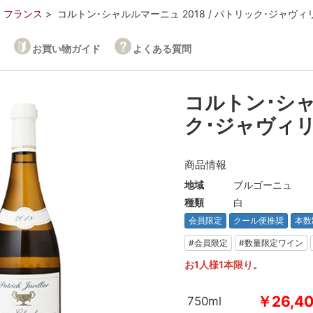
フランス
コルトン･シャルルマーニュ 2018 / パトリック･ジャヴィ
お買い物ガイド
よくある質問
コルトン･シャ
ク･ジャヴィ
商品情報
地域
ブルゴーニュ
種類
白
会員限定
クール便推奨
本数
#会員限定
#数量限定ワイン
お1人様1本限り。
￥26,4
750ml