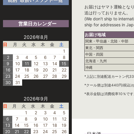
お届けはヤマト運輸とな
送は行っておりません。
(We don't ship to internat
営業日カレンダー
ship for addresses in Jap
お届け地域
2026年8月
関東・甲信越・北陸・中部
日
月
火
水
木
金
土
東北・関西
1
中国・四国
2
3
4
5
6
7
8
北海道・九州
9
10
11
12
13
14
15
沖縄
16
17
18
19
20
21
22
23
24
25
26
27
28
29
*上記に別途配送カートン代33
30
31
*クール便は別途440円(税込
*表示金額は消費税率10％です
2026年9月
日
月
火
水
木
金
土
1
2
3
4
5
6
7
8
9
10
11
12
13
14
15
16
17
18
19
20
21
22
23
24
25
26