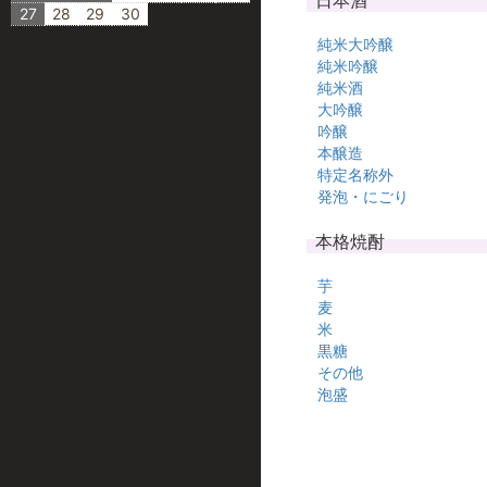
日本酒
27
28
29
30
純米大吟醸
純米吟醸
純米酒
大吟醸
吟醸
本醸造
特定名称外
発泡・にごり
本格焼酎
芋
麦
米
黒糖
その他
泡盛