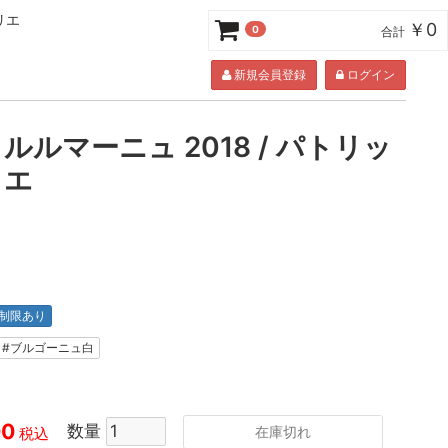
リエ
￥0
0
合計
新規会員登録
ログイン
ルルマーニュ 2018 / パトリッ
リエ
制限あり
#ブルゴーニュ白
00
数量
在庫切れ
税込