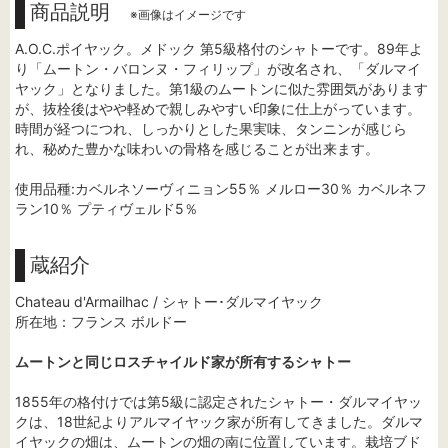
商品説明
※画像はイメージです
A.O.C.ポイヤック。メドック 第5級格付のシャトーです。89年よ
り「ムートン・バロンヌ・フィリップ」が改名され、「ダルマイ
ヤック」となりました。第1級のムートンに似た雰囲気があります
が、抜栓後はやや軽めで親しみやすい印象に仕上がっています。
時間が経つにつれ、しっかりとした果実味、タンニンが感じら
れ、秘めた豊かな味わいの骨格を感じることが出来ます。
使用品種:カベルネソーヴィニョン55％ メルロー30％ カベルネフ
ラン10％ プティヴェルド5％
蔵紹介
Chateau d'Armailhac / シャトー･ダルマイヤック
所在地：フランス ボルドー
ムートンと同じロスチャイルド家が所有するシャトー
1855年の格付けでは第5級に認定されたシャトー・ダルマイヤッ
クは、18世紀よりアルマイヤック家が所有してきました。ダルマ
イヤックの畑は、ムートンの畑の南に位置しています。栽培ブド