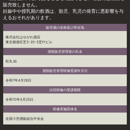
販売致しません。
妊娠中や授乳期の飲酒は、胎児、乳児の発育に悪影響を与
えるおそれがあります。
販売場の名称及び所在地
株式会社はせがわ酒店
東京都港区芝3-20-5芝IYビル
酒類販売管理者の氏名
松丸 結
酒類販売管理研修受講年月日
令和7年4月26日
次回研修の受講期限
令和10年4月25日
研修実施団体名
全国小売酒販組合中央会