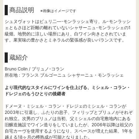
商品説明
※画像はイメージです
シュヌヴォットはピュリ二―･モンラッシェ寄り、ル･モンラッシ
ェともさほど距離の離れていないシャサーニュ･モンラッシェの1
級畑。地勢的に涼しい場所にあり、白ワイン向きとされていま
す。果実味の豊かさとミネラルの緊張感が良いバランスです。
蔵紹介
Bruno Colin / ブリュノ･コラン
所在地 : フランス ブルゴーニュ シャサーニュ・モンラッシェ
より現代的なスタイルにワインを仕上げる、ミシェル・コラン・
ドレジェのもうひとりの後継者
ドメーヌ・ミシェル・コラン・ドレジェのミシェル・コランが
2003年に引退し、ふたりの息子、フィリップとブリュノがそれぞ
れ独立。次男のブリュノは当初、父ミシェルの自宅敷地内にある
旧醸造施設でワイン造りをしていましたが、2006年以降は祖父の
自宅カーヴを使用するようになり、スペースが増えた結果、1年を
越える18ヶ月の樽熟成が可能となりました。