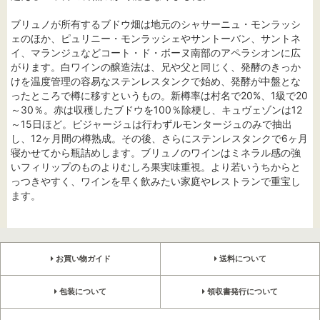
ブリュノが所有するブドウ畑は地元のシャサーニュ・モンラッシ
ェのほか、ピュリニー・モンラッシェやサントーバン、サントネ
イ、マランジュなどコート・ド・ボーヌ南部のアペラシオンに広
がります。白ワインの醸造法は、兄や父と同じく、発酵のきっか
けを温度管理の容易なステンレスタンクで始め、発酵が中盤とな
ったところで樽に移すというもの。新樽率は村名で20%、1級で20
～30％。赤は収穫したブドウを100％除梗し、キュヴェゾンは12
～15日ほど。ピジャージュは行わずルモンタージュのみで抽出
し、12ヶ月間の樽熟成。その後、さらにステンレスタンクで6ヶ月
寝かせてから瓶詰めします。ブリュノのワインはミネラル感の強
いフィリップのものよりむしろ果実味重視。より若いうちからと
っつきやすく、ワインを早く飲みたい家庭やレストランで重宝し
ます。
お買い物ガイド
送料について
包装について
領収書発行について