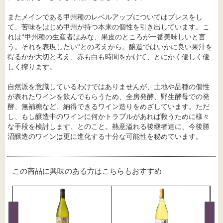
またメインである甲州種のレベルアップについてはプレスをし
て、苦味をはじめ甲州が持つ本来の個性を引き出しています。こ
れは"甲州種の生産者はみな、果皮のところが一番美味しいと言
う。それを表現したい"との考えから。醸造ではいかに良い果汁を
得るかが大切と考え、赤も白も時間をかけて、とにかく優しく優
しく搾ります。
自然派を意識しているわけではありませんが、土地や品種の個性
が表れたワインを飲んでもらうため、全房発酵、野生酵母での発
酵、無補糖など、納得できるワイン造りをめざしています。ただ
し、もし醸造中のワインに何かトラブルがあれば救うために様々
な手段を検討します、とのこと。熱意溢れる後継者達に、今後勝
沼醸造のワインは更に進化する十分な可能性を秘めています。
この商品に興味のある方はこちらもおすすめ