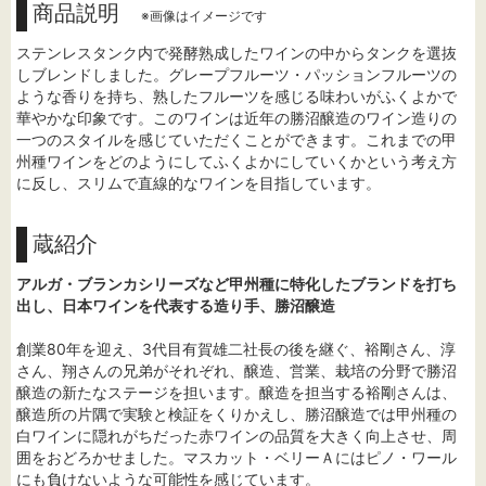
商品説明
※画像はイメージです
ステンレスタンク内で発酵熟成したワインの中からタンクを選抜
しブレンドしました。グレープフルーツ・パッションフルーツの
ような香りを持ち、熟したフルーツを感じる味わいがふくよかで
華やかな印象です。このワインは近年の勝沼醸造のワイン造りの
一つのスタイルを感じていただくことができます。これまでの甲
州種ワインをどのようにしてふくよかにしていくかという考え方
に反し、スリムで直線的なワインを目指しています。
蔵紹介
アルガ・ブランカシリーズなど甲州種に特化したブランドを打ち
出し、日本ワインを代表する造り手、勝沼醸造
創業80年を迎え、3代目有賀雄二社長の後を継ぐ、裕剛さん、淳
さん、翔さんの兄弟がそれぞれ、醸造、営業、栽培の分野で勝沼
醸造の新たなステージを担います。醸造を担当する裕剛さんは、
醸造所の片隅で実験と検証をくりかえし、勝沼醸造では甲州種の
白ワインに隠れがちだった赤ワインの品質を大きく向上させ、周
囲をおどろかせました。マスカット・ベリーＡにはピノ・ワール
にも負けないような可能性を感じています。