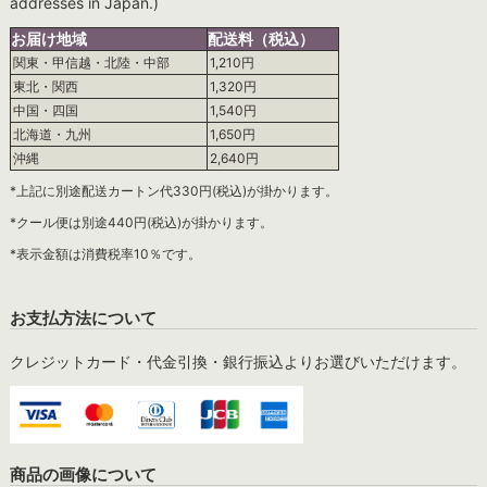
addresses in Japan.)
お届け地域
配送料（税込）
関東・甲信越・北陸・中部
1,210円
東北・関西
1,320円
中国・四国
1,540円
北海道・九州
1,650円
沖縄
2,640円
*上記に別途配送カートン代330円(税込)が掛かります。
*クール便は別途440円(税込)が掛かります。
*表示金額は消費税率10％です。
お支払方法について
クレジットカード・代金引換・銀行振込よりお選びいただけます。
商品の画像について