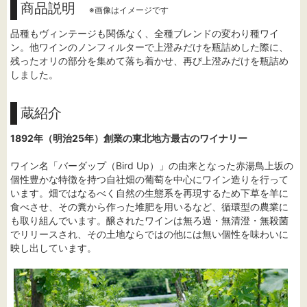
商品説明
※画像はイメージです
品種もヴィンテージも関係なく、全種ブレンドの変わり種ワイ
ン。他ワインのノンフィルターで上澄みだけを瓶詰めした際に、
残ったオリの部分を集めて落ち着かせ、再び上澄みだけを瓶詰め
しました。
蔵紹介
1892年（明治25年）創業の東北地方最古のワイナリー
ワイン名「バーダップ（Bird Up）」の由来となった赤湯鳥上坂の
個性豊かな特徴を持つ自社畑の葡萄を中心にワイン造りを行って
います。畑ではなるべく自然の生態系を再現するため下草を羊に
食べさせ、その糞から作った堆肥を用いるなど、循環型の農業に
も取り組んでいます。醸されたワインは無ろ過・無清澄・無殺菌
でリリースされ、その土地ならではの他には無い個性を味わいに
映し出しています。