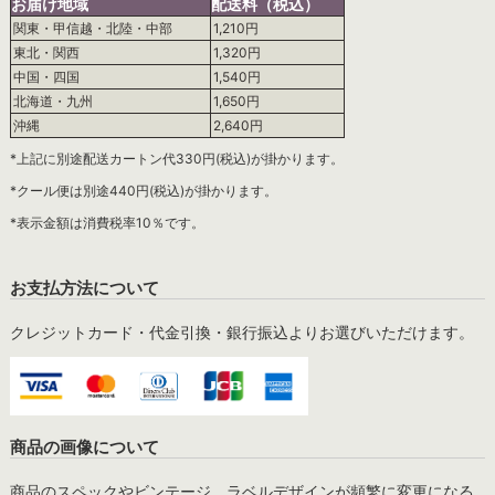
お届け地域
配送料（税込）
関東・甲信越・北陸・中部
1,210円
東北・関西
1,320円
中国・四国
1,540円
北海道・九州
1,650円
沖縄
2,640円
*上記に別途配送カートン代330円(税込)が掛かります。
*クール便は別途440円(税込)が掛かります。
*表示金額は消費税率10％です。
お支払方法について
クレジットカード・代金引換・銀行振込よりお選びいただけます。
商品の画像について
商品のスペックやビンテージ、ラベルデザインが頻繁に変更になる