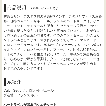
商品説明
※画像はイメージです
秀逸なサン・テステフ村の第3級ワインで、力強さとフィネス感を
あわせ持つカロン・セギュール。ラベルのハートマークは、かつ
てラフィット、ラトゥールも所有したセギュール侯爵がこのワイ
ンを最も愛したゆえに付けられたと言われています。「わが心に
カロンあり」の言葉が有名です。そのカロン・セギュールのセカ
ンドラベルとしてリリースされたのがこちらのル・マルキ・ド・
カロン・セギュールです。2013年ヴィンテージより、ワイン名の
マルキ・ド・カロンから一新し、ファーストと同様の印象的なハ
ートのエチケットへと生まれ変わりました！華やかで気品ある香
り、なめらかで豊かな果実味、タンニンが織りなすハーモニーは
絶品です。手軽にカロン・セギュールのエッセンスが楽しめる、
おすすめのセカンドです！
蔵紹介
Calon Segur / カロン･セギュール
所在地：フランス ボルドー
ハートラベルが印象的なエチケット