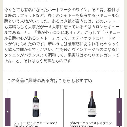
今やとても有名になったハートマークのワイン。その昔、格付け
１級のラフィットなど、多くのシャトーを所有するセギュール公
爵という人物がいました。あるとき彼が言うには、どのシャトー
も素晴らしく大事だが一番大事に想っているのはカロンセギュー
ルである、と。 「我が心カロンにあり」と。こうして「セギュー
ル公爵の心があるシャトー」として、エティケットにハートマー
クが付けられたのです。若いうちは凝縮感にあふれるためゆっく
り飲んで開かせてください。年を経たヴィンテージものになると
タンニンがバランスよく調和して、果実味はかなりエレガントで
上品…と、それはもう見事なものです。
この商品に興味のある方はこちらもおすすめ
シャトー ピュイグロー 2022 /
ブルゴーニュ･パストゥグラン
CH.ピュイグロー
2023 / アルロー