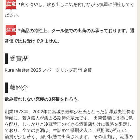
*良く冷やし、吹き出しに気を付けながら慎重に開栓してく
ださい。
*商品の特性上、クール便での出荷のみ承っております。通
常便ではお受けできません。
受賞歴
Kura Master 2025 スパークリング部門 金賞
蔵紹介
飲み疲れしない究極の3杯目を作ろう。
創業1873年。2002年に宮城県最年少杜氏となった新澤巌夫社長を
筆頭に、若き蔵人が集まる期待の蔵元です。 出荷管理には特に気
を配り、しっかりと冷蔵管理のできる酒販店だけに販路を限定し
ており、全てのお酒は、生詰めで瓶燗火入れ、瓶貯蔵が行われ、
酒質が少し若く、固い状態で出荷されます。 その理由は、流通の