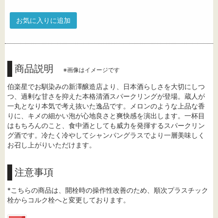
お気に入りに追加
商品説明
※画像はイメージです
伯楽星でお馴染みの新澤醸造店より、日本酒らしさを大切にしつ
つ、過剰な甘さを抑えた本格清酒スパークリングが登場。蔵人が
一丸となり本気で考え抜いた逸品です。メロンのような上品な香
りに、キメの細かい泡が心地良さと爽快感を演出します。一杯目
はもちろんのこと、食中酒としても威力を発揮するスパークリン
グ酒です。冷たく冷やしてシャンパングラスでより一層美味しく
お召し上がりいただけます。
注意事項
*こちらの商品は、開栓時の操作性改善のため、順次プラスチック
栓からコルク栓へと変更しております。