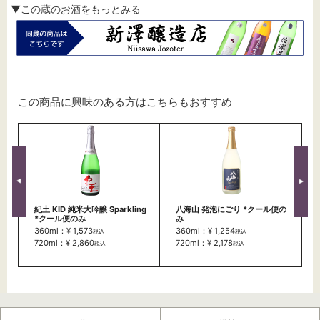
▼この蔵のお酒をもっとみる
この商品に興味のある方はこちらもおすすめ
紀土 KID 純米大吟醸 Sparkling
八海山 発泡にごり *クール便の
*クール便のみ
み
360ml：¥ 1,573
360ml：¥ 1,254
税込
税込
720ml：¥ 2,860
720ml：¥ 2,178
税込
税込