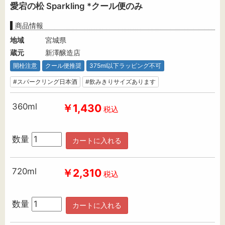
愛宕の松 Sparkling *クール便のみ
商品情報
地域
宮城県
蔵元
新澤醸造店
開栓注意
クール便推奨
375ml以下ラッピング不可
#スパークリング日本酒
#飲みきりサイズあります
360ml
￥1,430
税込
数量
カートに入れる
720ml
￥2,310
税込
数量
カートに入れる