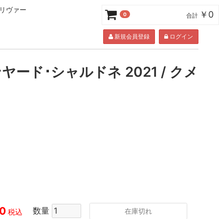
･リヴァー
￥0
0
合計
新規会員登録
ログイン
ード･シャルドネ 2021 / クメ
0
数量
在庫切れ
税込