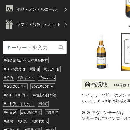
食品・ノンアルコール
ギフト・飲み比べセット
#都道府県から日本酒を探す
#2026受賞酒
#夏酒
#にごり酒
#予約
#夏ギフト
#飲み比べ
商品説明
※画像は
#🍶3,000円～
#🍶5,000円～
ワイナリーで唯一のメン
#🍶10,000円～
#極上の日本酒
います。6～8年は熟成が
#これ買いました！
#雄町
2020年ヴィンテージは
#朝日米
#新澤醸造店
#磯自慢
ンターでは”ワインズ・オブ
#森嶋
#天美
#東洋美人
#雨後の月
#鳳凰美田
#仙禽