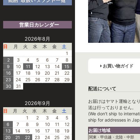
営業日カレンダー
2026年8月
日
月
火
水
木
金
土
1
2
3
4
5
6
7
8
お買い物ガイド
9
10
11
12
13
14
15
16
17
18
19
20
21
22
23
24
25
26
27
28
29
30
31
配送について
お届けはヤマト運輸とな
2026年9月
送は行っておりません。
日
月
火
水
木
金
土
(We don't ship to internat
1
2
3
4
5
ship for addresses in Jap
6
7
8
9
10
11
12
お届け地域
13
14
15
16
17
18
19
20
21
22
23
24
25
26
関東・甲信越・北陸・中部