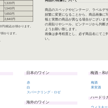
1,320円
1,540円
商品のスペックやビンテージ、ラベルデ
1,650円
頻繁に変更になることから、商品画像に
報と実際の商品が異なる場合がございま
2,640円
の肩貼りやシール、ビンテージから判断
0円(税込)が掛かります。
ようお願い致します。
)が掛かります。
画像は参考程度とし、必ず商品名にてご
い。
。
日本のワイン
梅酒・和
赤
梅酒
白
果実酒
スパークリング・ロゼ
ハードリ
海外のワイン
ウィスキー