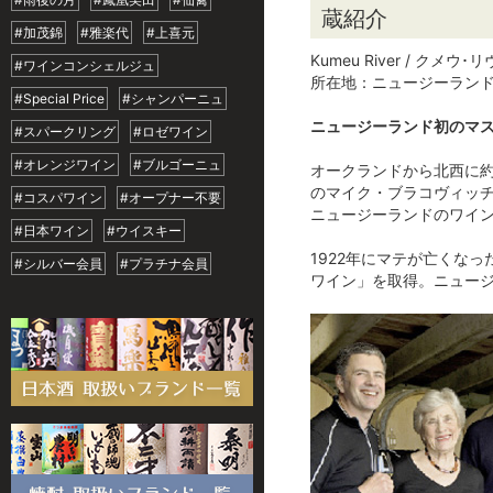
蔵紹介
#加茂錦
#雅楽代
#上喜元
Kumeu River / クメウ･
#ワインコンシェルジュ
所在地：ニュージーラン
#Special Price
#シャンパーニュ
ニュージーランド初のマ
#スパークリング
#ロゼワイン
#オレンジワイン
#ブルゴーニュ
オークランドから北西に約
のマイク・ブラコヴィッチ
#コスパワイン
#オープナー不要
ニュージーランドのワイン
#日本ワイン
#ウイスキー
1922年にマテが亡くな
#シルバー会員
#プラチナ会員
ワイン」を取得。ニュー