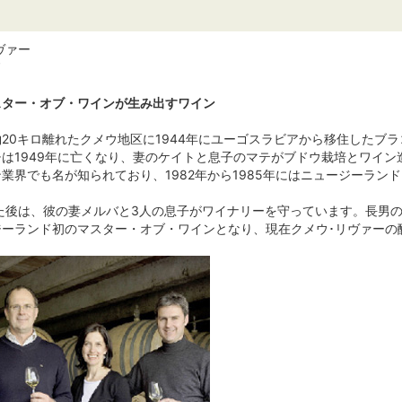
リヴァー
ド
スター・オブ・ワインが生み出すワイン
20キロ離れたクメウ地区に1944年にユーゴスラビアから移住したブ
は1949年に亡くなり、妻のケイトと息子のマテがブドウ栽培とワイ
業界でも名が知られており、1982年から1985年にはニュージーラ
った後は、彼の妻メルバと3人の息子がワイナリーを守っています。長男の
ジーランド初のマスター・オブ・ワインとなり、現在クメウ･リヴァーの