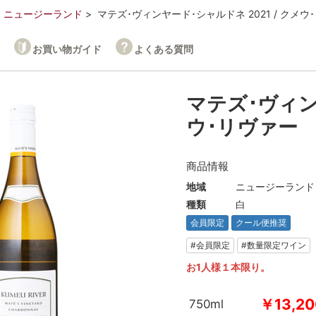
ニュージーランド
マテズ･ヴィンヤード･シャルドネ 2021 / クメウ
お買い物ガイド
よくある質問
マテズ･ヴィンヤ
ウ･リヴァー
商品情報
地域
ニュージーランド
種類
白
会員限定
クール便推奨
#会員限定
#数量限定ワイン
お1人様１本限り。
￥13,20
750ml