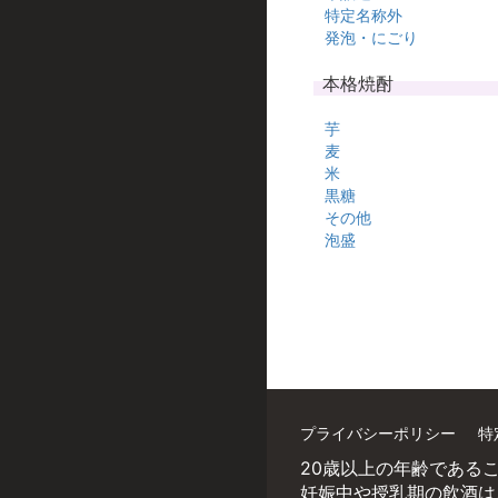
特定名称外
発泡・にごり
本格焼酎
芋
麦
米
黒糖
その他
泡盛
プライバシーポリシー
特
20歳以上の年齢である
妊娠中や授乳期の飲酒は