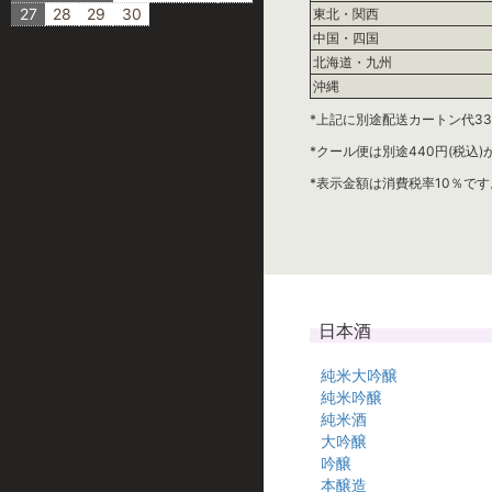
27
28
29
30
東北・関西
中国・四国
北海道・九州
沖縄
*上記に別途配送カートン代33
*クール便は別途440円(税込
*表示金額は消費税率10％です
日本酒
純米大吟醸
純米吟醸
純米酒
大吟醸
吟醸
本醸造