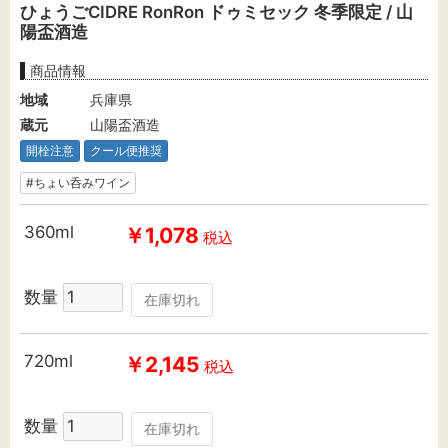
ひょうごCIDRE RonRon ドゥミセック 冬季限定 / 山
陽盃酒造
商品情報
地域
兵庫県
蔵元
山陽盃酒造
開栓注意
クール便推奨
#ちょい呑みワイン
360ml
￥1,078
税込
数量
在庫切れ
720ml
￥2,145
税込
数量
在庫切れ