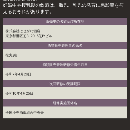
妊娠中や授乳期の飲酒は、胎児、乳児の発育に悪影響を与
えるおそれがあります。
販売場の名称及び所在地
株式会社はせがわ酒店
東京都港区芝3-20-5芝IYビル
酒類販売管理者の氏名
松丸 結
酒類販売管理研修受講年月日
令和7年4月26日
次回研修の受講期限
令和10年4月25日
研修実施団体名
全国小売酒販組合中央会