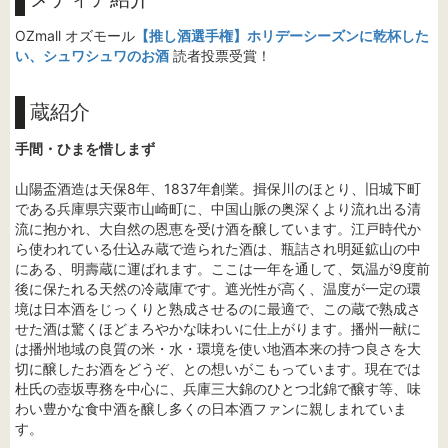
OZmall オズモール
【推し酒選手権】ホリデーシーズンに乾杯した
い、シュワシュワのお酒
読者投票受賞！
蔵紹介
手間・ひまを惜しまず
山陽盃酒造は天保8年、1837年創業。揖保川のほとり、旧城下町
である兵庫県宍粟市山崎町に、中国山脈の奥深くより流れ出る清
流に抱かれ、大自然の恩恵を受け酒を醸しています。江戸時代か
ら使われている仕込み蔵で造られた酒は、瓶詰され明延鉱山の中
にある、明壽蔵に運ばれます。ここは一年を通して、気温が9度前
後に保たれる天然の冷蔵庫です。遮光性が高く、温度が一定の環
境は日本酒をじっくりと熟成させるのに最適で、この蔵で熟成さ
せた酒は驚くほどまろやかな味わいに仕上がります。播州一献に
は播州地域の良質の米・水・環境を使い地酒本来の持つ良さを大
切に醸したお酒をどうぞ、との想いがこもっています。現在では
杜氏の壺坂専務を中心に、兵庫三大錦のひとつ北錦で醸す等、味
わい豊かな食中酒を醸し多くの日本酒ファンに親しまれていま
す。