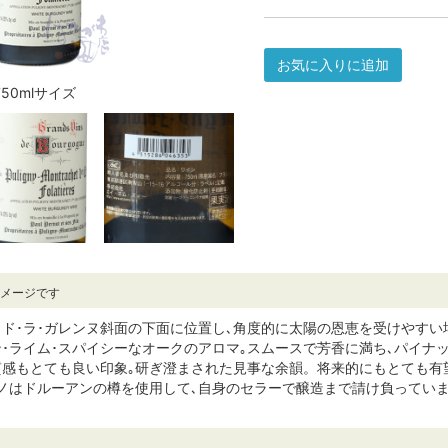
お気に入りに追加
750mlサイズ
イメージです
･ド･ラ･ガレンヌ斜面の下面に位置し､角度的に太陽の恩恵を受けやす
ン･ライム･スパイシーなオークのアロマ｡スムースで芳香に満ち､パイナ
質感もとても良い印象｡研ぎ澄まされた見事な余韻。将来的にもとても有
ノはドルーアンの樽を使用して､自身のセラーで醸造まで請け負っていました