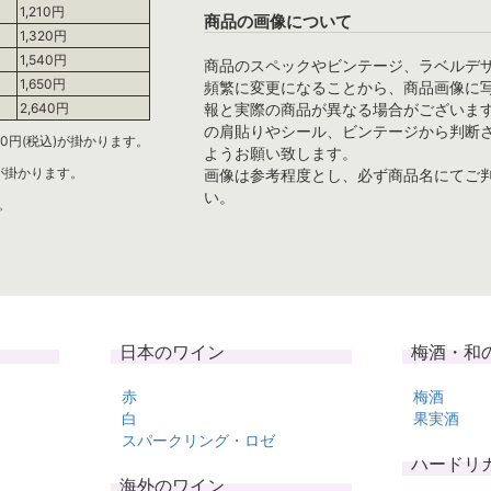
1,210円
商品の画像について
1,320円
1,540円
商品のスペックやビンテージ、ラベルデ
1,650円
頻繁に変更になることから、商品画像に
報と実際の商品が異なる場合がございま
2,640円
の肩貼りやシール、ビンテージから判断
0円(税込)が掛かります。
ようお願い致します。
)が掛かります。
画像は参考程度とし、必ず商品名にてご
い。
。
日本のワイン
梅酒・和
赤
梅酒
白
果実酒
スパークリング・ロゼ
ハードリ
海外のワイン