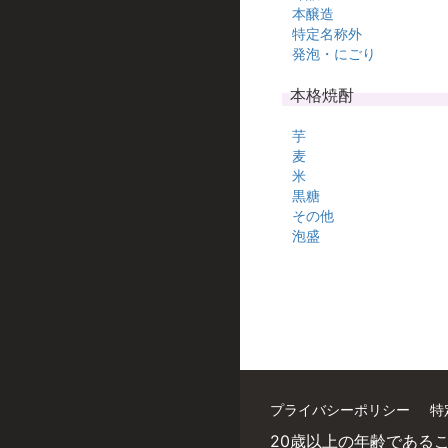
本醸造
特定名称外
発泡・にごり
本格焼酎
芋
麦
米
黒糖
その他
泡盛
プライバシーポリシー
特
20歳以上の年齢である