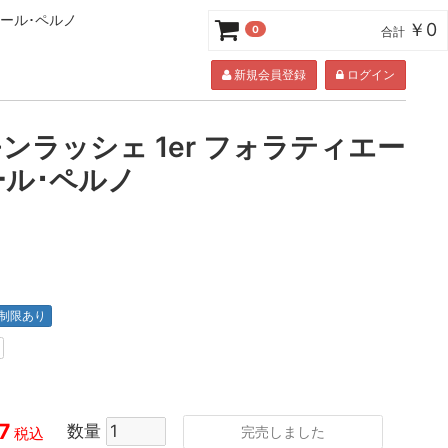
ポール･ペルノ
￥0
0
合計
新規会員登録
ログイン
ンラッシェ 1er フォラティエー
ポール･ペルノ
制限あり
7
数量
完売しました
税込