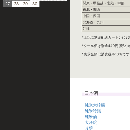
関東・甲信越・北陸・中部
27
28
29
30
東北・関西
中国・四国
北海道・九州
沖縄
*上記に別途配送カートン代33
*クール便は別途440円(税込
*表示金額は消費税率10％です
日本酒
純米大吟醸
純米吟醸
純米酒
大吟醸
吟醸