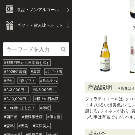
食品・ノンアルコール
ギフト・飲み比べセット
#都道府県から日本酒を探す
#2026受賞酒
#夏酒
#にごり酒
#予約
#夏ギフト
#飲み比べ
商品説明
※画像は
#🍶3,000円～
#🍶5,000円～
フォラティエールは､クロ
#🍶10,000円～
#極上の日本酒
ます｡明るい淡黄色｡レモ
#これ買いました！
#雄町
感じる｡フィネスがあり､
った事は有名ですが､ペル
#朝日米
#新澤醸造店
#磯自慢
#森嶋
#天美
#東洋美人
蔵紹介
#雨後の月
#鳳凰美田
#仙禽