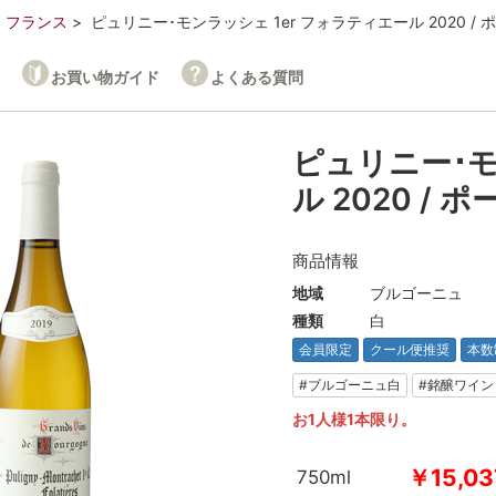
フランス
ピュリニー･モンラッシェ 1er フォラティエール 2020 / 
お買い物ガイド
よくある質問
ピュリニー･モ
ル 2020 / 
商品情報
地域
ブルゴーニュ
種類
白
会員限定
クール便推奨
本数
#ブルゴーニュ白
#銘醸ワイン
お1人様1本限り。
￥15,03
750ml