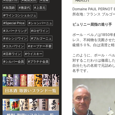
#加茂錦
#雅楽代
#上喜元
Domaine PAUL PERNOT
所在地 : フランス ブル
#ワインコンシェルジュ
#Special Price
#シャンパーニュ
ピュリニー屈指の造り手
#スパークリング
#ロゼワイン
ポール・ペルノは1850
#オレンジワイン
#ブルゴーニュ
レス、不純物を沈殿させた
級畑５０%。白は清澄と
#コスパワイン
#オープナー不要
#日本ワイン
#ウイスキー
このように、ポール・ペ
対するこだわりは徹底し
#シルバー会員
#プラチナ会員
自分たちの名前で元詰め
名手です。