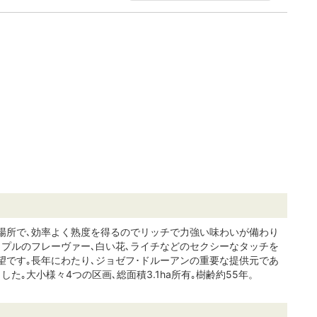
い場所で､効率よく熟度を得るのでリッチで力強い味わいが備わり
ップルのフレーヴァー､白い花､ライチなどのセクシーなタッチを
望です｡長年にわたり､ジョゼフ･ドルーアンの重要な提供元であ
｡大小様々4つの区画､総面積3.1ha所有｡樹齢約55年。