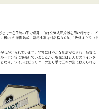
の孫とその息子達の手で運営。白は空気式圧搾機を用い穏やかにプ
に樽内で1年間熟成。新樽比率は村名格３０%、1級畑４０%、特
法が心がけられています。非常に細やかな配慮がなされ、品質に
ドルーアン等に販売していましたが、現在はほとんどのワインを
りとなり、ワインはピュリニーの造り手で三本の指に数えられる