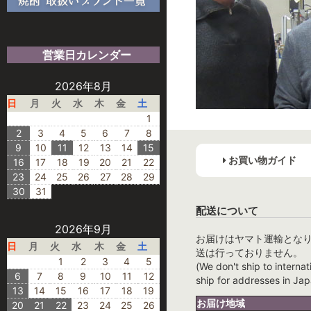
営業日カレンダー
2026年8月
日
月
火
水
木
金
土
1
2
3
4
5
6
7
8
9
10
11
12
13
14
15
お買い物ガイド
16
17
18
19
20
21
22
23
24
25
26
27
28
29
30
31
配送について
2026年9月
お届けはヤマト運輸とな
日
月
火
水
木
金
土
送は行っておりません。
1
2
3
4
5
(We don't ship to internat
6
7
8
9
10
11
12
ship for addresses in Jap
13
14
15
16
17
18
19
お届け地域
20
21
22
23
24
25
26