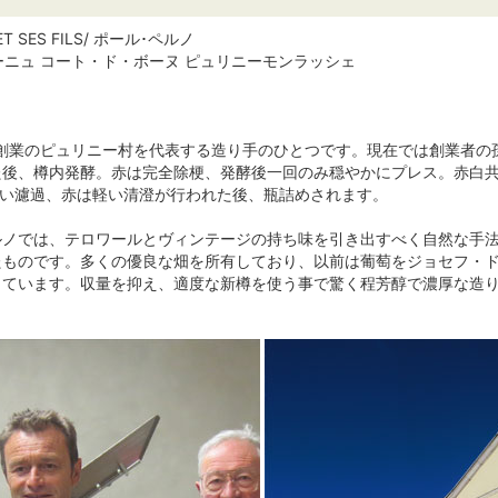
 ET SES FILS/ ポール･ペルノ
ゴーニュ コート・ド・ボーヌ ピュリニーモンラッシェ
年創業のピュリニー村を代表する造り手のひとつです。現在では創業者
後、樽内発酵。赤は完全除梗、発酵後一回のみ穏やかにプレス。赤白共
軽い濾過、赤は軽い清澄が行われた後、瓶詰めされます。
ルノでは、テロワールとヴィンテージの持ち味を引き出すべく自然な手
たものです。多くの優良な畑を所有しており、以前は葡萄をジョセフ・
しています。収量を抑え、適度な新樽を使う事で驚く程芳醇で濃厚な造