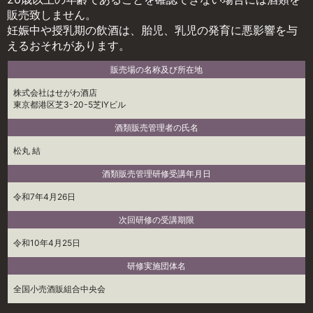
販売致しません。
妊娠中や授乳期の飲酒は、胎児、乳児の発育に悪影響を与
えるおそれがあります。
販売場の名称及び所在地
株式会社はせがわ酒店
東京都港区芝3-20-5芝IYビル
酒類販売管理者の氏名
松丸 結
酒類販売管理研修受講年月日
令和7年4月26日
次回研修の受講期限
令和10年4月25日
研修実施団体名
全国小売酒販組合中央会