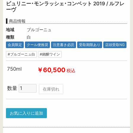
ピュリニー･モンラッシェ･コンベット 2019 / ルフレ
ーヴ
商品情報
地域
ブルゴーニュ
種類
白
会員限定
クール便推奨
注意書き必読
受取期限あり
店頭受取NG
#ブルゴーニュ白
#銘醸ワイン
750ml
￥60,500
税込
数量
在庫切れ
お気に入りに追加