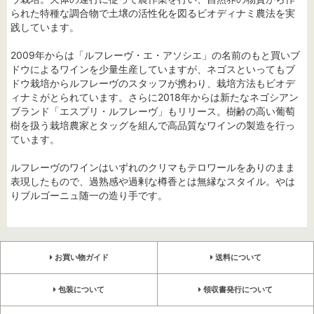
られた特種な調合物で土壌の活性化を図るビオディナミ農法を実
践しています。
2009年からは「ルフレーヴ・エ・アソシエ」の名前のもと買いブ
ドウによるワインを少量生産していますが、ネゴスといってもブ
ドウ栽培からルフレーヴのスタッフが携わり、栽培方法もビオデ
ィナミがとられています。さらに2018年からは新たなネゴシアン
ブランド「エスプリ・ルフレーヴ」もリリース。樹齢の高い葡萄
樹を扱う栽培農家とタッグを組んで高品質なワインの製造を行っ
ています。
ルフレーヴのワインはいずれのクリマもテロワールをありのまま
表現したもので、過熟感や過剰な樽香とは無縁なスタイル。やは
りブルゴーニュ随一の造り手です。
お買い物ガイド
送料について
包装について
領収書発行について