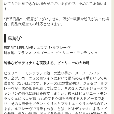
いてもご用意できない場合がございますので、予めご了承願いま
す。
*代替商品のご用意がございません。万が一破損や紛失があった場
合、商品代返金での対応となります。
蔵紹介
ESPRIT LEFLAIVE / エスプリ･ルフレーヴ
所在地 : フランス ブルゴーニュ ピュリニー・モンラッシェ
純粋なビオディナミを実践する、ピュリニーの大御所
ピュリニー・モンラッシェ随一の造り手がドメーヌ・ルフレー
ヴ。全ブルゴーニュの白ワインにおいて最高の造り手といっても
過言ではないほどです。ドメーヌは20世紀初頭、ジョゼフ・ルフ
レーヴが一族の畑を相続して設立し、その２人の息子ジョーとヴ
ァンサンの時代に評価を確立しました。彼らはピュリニー・モン
ラッシェにおよそ15haものブドウ畑を所有する大ドメーヌであ
り、その大部分をグラン・クリュとプルミエ・クリュが占めてい
ます。ルフレーヴで特筆すべきことは、ビオディナミによるブド
ウ栽培。天体の運行に従って農作業を行い、自然界の物質から作