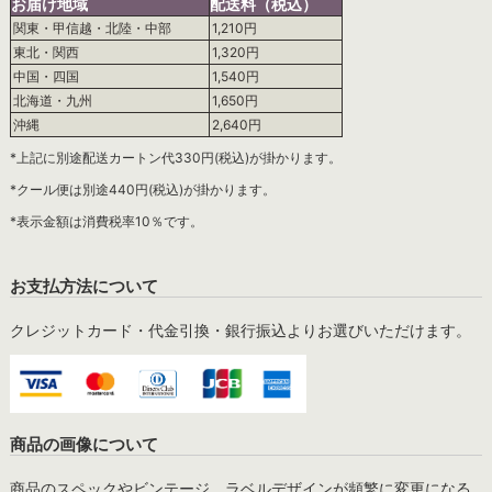
お届け地域
配送料（税込）
関東・甲信越・北陸・中部
1,210円
東北・関西
1,320円
中国・四国
1,540円
北海道・九州
1,650円
沖縄
2,640円
*上記に別途配送カートン代330円(税込)が掛かります。
*クール便は別途440円(税込)が掛かります。
*表示金額は消費税率10％です。
お支払方法について
クレジットカード・代金引換・銀行振込よりお選びいただけます。
商品の画像について
商品のスペックやビンテージ、ラベルデザインが頻繁に変更になる