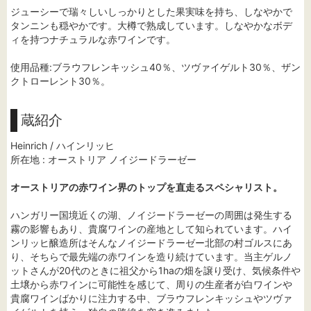
ジューシーで瑞々しいしっかりとした果実味を持ち、しなやかで
タンニンも穏やかです。大樽で熟成しています。しなやかなボデ
ィを持つナチュラルな赤ワインです。
使用品種:ブラウフレンキッシュ40％、ツヴァイゲルト30％、ザン
クトローレント30％。
蔵紹介
Heinrich / ハインリッヒ
所在地 : オーストリア ノイジードラーゼー
オーストリアの赤ワイン界のトップを直走るスペシャリスト。
ハンガリー国境近くの湖、ノイジードラーゼーの周囲は発生する
霧の影響もあり、貴腐ワインの産地として知られています。ハイ
ンリッヒ醸造所はそんなノイジードラーゼー北部の村ゴルスにあ
り、そちらで最先端の赤ワインを造り続けています。当主ゲルノ
ットさんが20代のときに祖父から1haの畑を譲り受け、気候条件や
土壌から赤ワインに可能性を感じて、周りの生産者が白ワインや
貴腐ワインばかりに注力する中、ブラウフレンキッシュやツヴァ