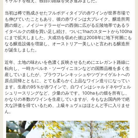
イゲルトを植え、独自の路線を突き進みました。
当初は樽で熟成させたフルボディタイプの赤ワインが世界市場で
も伸びていたこともあり、彼の赤ワインは大ブレイク。醸造所周
囲の畑と、ノイジードラーゼーの西側に広がる丘陵地帯であるラ
イタベルクの畑を買い足し続け、ついに1haのスタートから100ha
にまで拡大しました。大成功を収めた彼は2008年に地下何層にも
なる醸造設備を増築し、オーストリア一美しいと言われる醸造所
が誕生しました。
近年、土地の味わいを色濃く反映させるためにエレガント路線に
転向し、一時カベルネ・ソーヴィニヨンなどの国際品種を多く生
産していましたが、ブラウフレンキッシュやツヴァイゲルトへの
原点回帰とともに、とても柔らかく上品なワイン造りになってい
ます。生産の95％が赤ワインで、白ワインはシャルドネやヴェル
シュリースリングなど、少量のみです。100haもの畑を所有し、
かなりの本数のワインを生産していますが、今もなお国内外で絶
大な評価を得ているため、上級キュヴェはほとんど手に入りませ
ん。